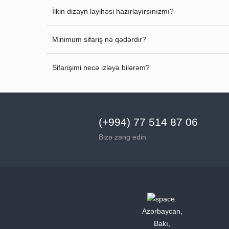
İlkin dizayn layihəsi hazırlayırsınızmı?
Minimum sifariş nə qədərdir?
Sifarişimi necə izləyə bilərəm?
(+994) 77 514 87 06
Bizə zəng edin
Azərbaycan,
Bakı,