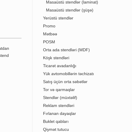
Masaüstü stendlər (laminat)
Masaüstü stendlər (şüşə)
Yerüstü stendlər
Promo
Mətbəə
POSM
Orta ada stendləri (MDF)
Köşk stendləri
Ticarət avadanlığı
Yük avtomobillərin təchizatı
Satış üçün orta səbətlər
Tor və qarmaqlar
Stendlər (müxtəlif)
Reklam stendləri
Fırlanan dayaqlar
Buklet qabları
Qiymət tutucu