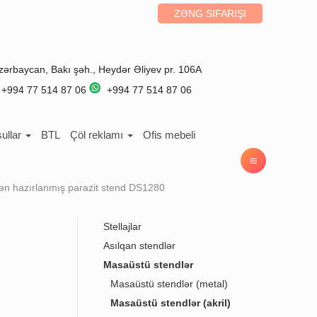
ZƏNG SIFARIŞI
zərbaycan
,
Bakı
şəh.,
Heydər Əliyev pr. 106A
+994 77 514 87 06
+994 77 514 87 06
ullar
BTL
Çöl reklamı
Ofis mebeli
ldən hazırlanmış parazit stend DS1280
Stellajlar
Asılqan stendlər
Masaüstü stendlər
Masaüstü stendlər (metal)
Masaüstü stendlər (akril)