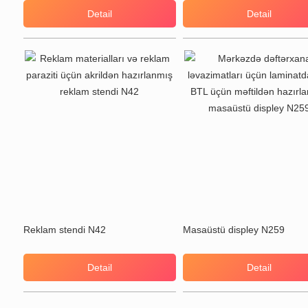
Detail
Detail
Reklam stendi N42
Masaüstü displey N259
Detail
Detail