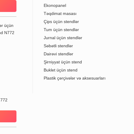
Ekonopanel
Təqdimat masası
Çips üçün stendlər
Tum üçün stendlər
Jurnal üçün stendlər
Səbətli stendlər
Dairəvi stendlər
Şirniyyat üçün stend
Buklet üçün stend
Plastik çərçivələr və aksesuarları
N772