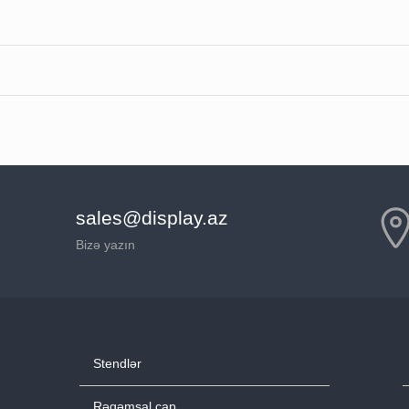
sales@display.az
Bizə yazın
Stendlər
Rəqəmsal çap