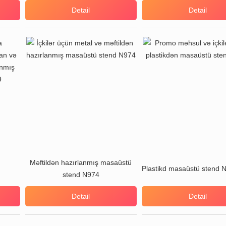
Detail
Detail
Məftildən hazırlanmış masaüstü
Plastikd masaüstü stend 
stend N974
Detail
Detail