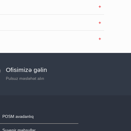
Ofisimizə gəlin
Pulsuz məsləhət alın
POSM avadanlıq
Suvenir məhsullar