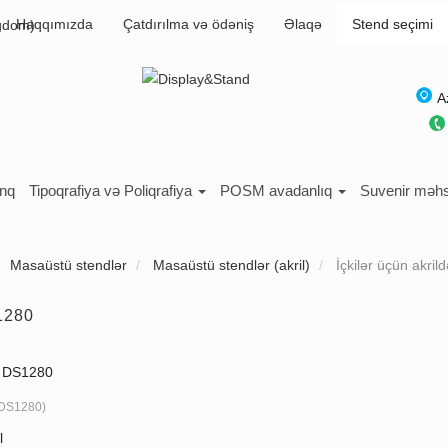
Haqqımızda
Çatdırılma və ödəniş
Əlaqə
Stend seçimi
A
inq
Tipoqrafiya və Poliqrafiya
POSM avadanlıq
Suvenir məhs
Masaüstü stendlər
Masaüstü stendlər (akril)
İçkilər üçün akri
S1280
d DS1280
DS1280
)
l