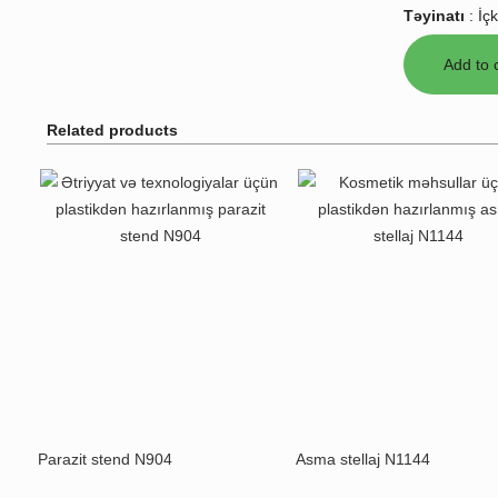
Təyinatı
:
İçk
Related products
Parazit stend N904
Asma stellaj N1144