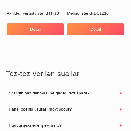
Akrildən yerüstü stend N718
Məhsul stendi DS1218
Detail
Detail
Tez-tez verilən suallar
Sifarişin hazırlanması nə qədər vaxt aparır?
Hansı ödəniş üsulları mövcuddur?
Hüquqi şəxslərlə işləyirsiniz?