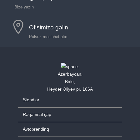
Bizə yazın
Ofisimizə gəlin
Pulsuz məsləhət alın
Azərbaycan,
Bakı,
Heydər Əliyev pr. 106A
Stendlər
Rəqəmsal çap
Avtobrendinq