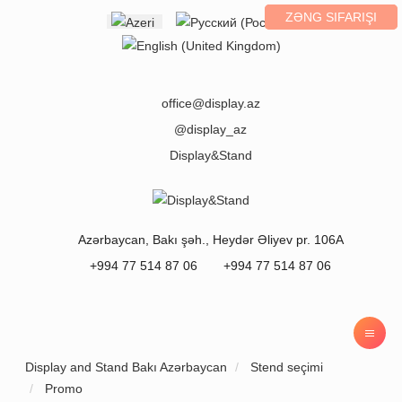
ZƏNG SIFARIŞI
Select your language
office@display.az
@display_az
Display&Stand
Azərbaycan
,
Bakı
şəh.,
Heydər Əliyev pr. 106A
+994 77 514 87 06
+994 77 514 87 06
Display and Stand Bakı Azərbaycan
Stend seçimi
Promo