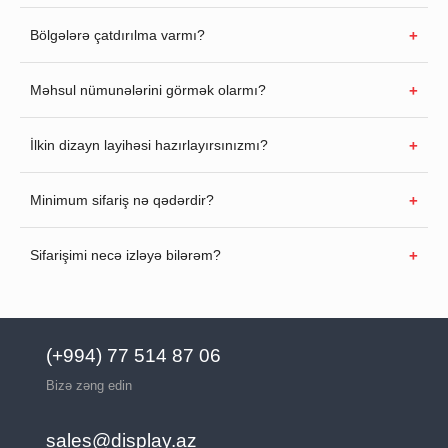
Bölgələrə çatdırılma varmı?
Məhsul nümunələrini görmək olarmı?
İlkin dizayn layihəsi hazırlayırsınızmı?
Minimum sifariş nə qədərdir?
Sifarişimi necə izləyə bilərəm?
(+994) 77 514 87 06
Bizə zəng edin
sales@display.az