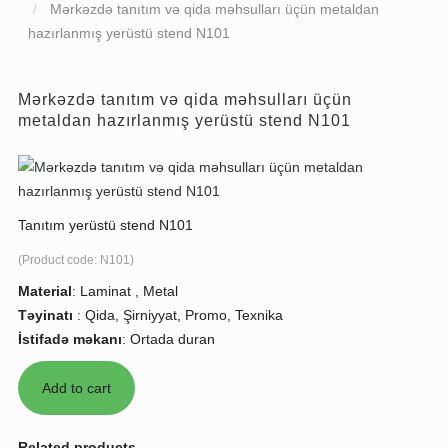
Mərkəzdə tanıtım və qida məhsulları üçün metaldan
hazırlanmış yerüstü stend N101
Mərkəzdə tanıtım və qida məhsulları üçün
metaldan hazırlanmış yerüstü stend N101
Tanıtım yerüstü stend N101
(Product code:
N101
)
Material
:
Laminat , Metal
Təyinatı
:
Qida, Şirniyyat, Promo, Texnika
İstifadə məkanı
:
Ortada duran
Related products