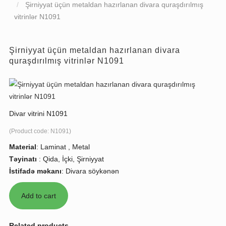
Şirniyyat üçün metaldan hazırlanan divara quraşdırılmış
vitrinlər N1091
Şirniyyat üçün metaldan hazırlanan divara
quraşdırılmış vitrinlər N1091
Divar vitrini N1091
(Product code:
N1091
)
Material
:
Laminat , Metal
Təyinatı
:
Qida, İçki, Şirniyyat
İstifadə məkanı
:
Divara söykənən
Related products