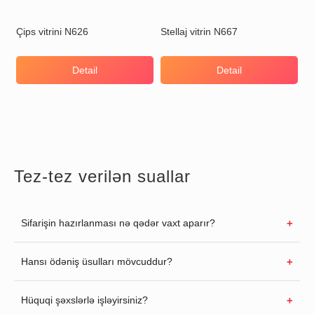
Çips vitrini N626
Stellaj vitrin N667
Detail
Detail
Tez-tez verilən suallar
Sifarişin hazırlanması nə qədər vaxt aparır?
Hansı ödəniş üsulları mövcuddur?
Hüquqi şəxslərlə işləyirsiniz?