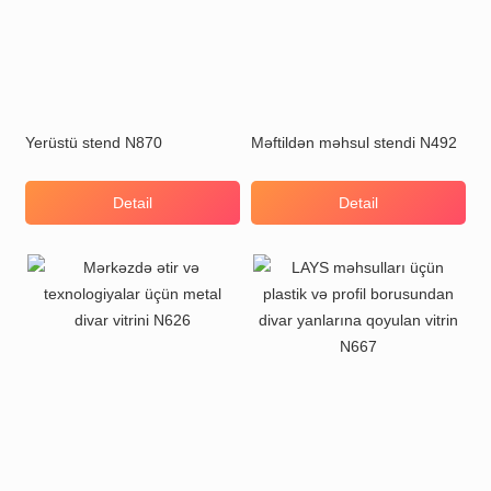
Yerüstü stend N870
Məftildən məhsul stendi N492
Detail
Detail