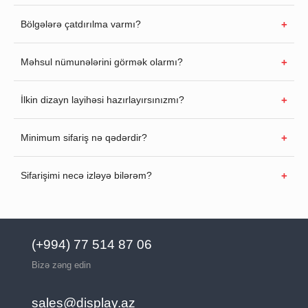
Bölgələrə çatdırılma varmı?
Məhsul nümunələrini görmək olarmı?
İlkin dizayn layihəsi hazırlayırsınızmı?
Minimum sifariş nə qədərdir?
Sifarişimi necə izləyə bilərəm?
(+994) 77 514 87 06
Bizə zəng edin
sales@display.az