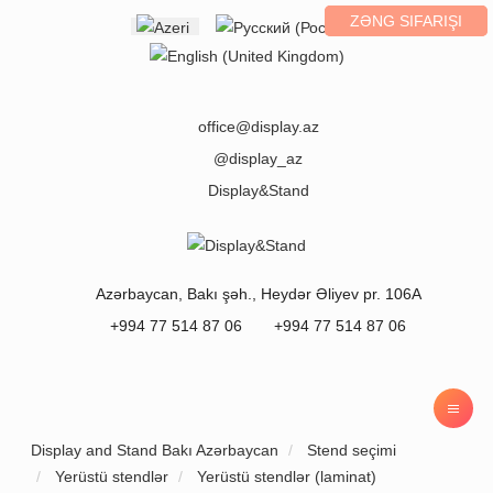
ZƏNG SIFARIŞI
Select your language
office@display.az
@display_az
Display&Stand
Azərbaycan
,
Bakı
şəh.,
Heydər Əliyev pr. 106A
+994 77 514 87 06
+994 77 514 87 06
Display and Stand Bakı Azərbaycan
Stend seçimi
Yerüstü stendlər
Yerüstü stendlər (laminat)