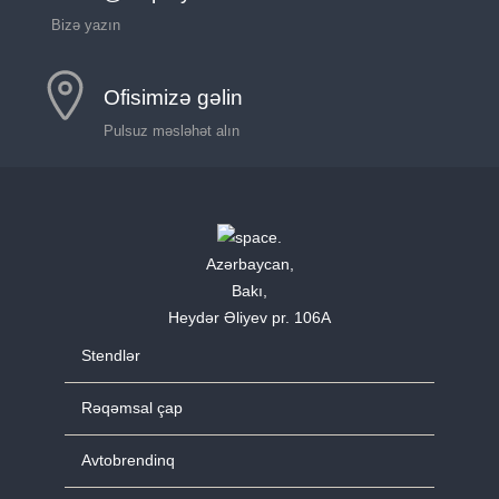
Bizə yazın
Ofisimizə gəlin
Pulsuz məsləhət alın
Azərbaycan,
Bakı,
Heydər Əliyev pr. 106A
Stendlər
Rəqəmsal çap
Avtobrendinq