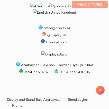
ZƏNG SIFARIŞI
Select your language
office@display.az
@display_az
Display&Stand
Azərbaycan
,
Bakı
şəh.,
Heydər Əliyev pr. 106A
+994 77 514 87 06
+994 77 514 87 06
Display and Stand Bakı Azərbaycan
Stend seçimi
Promo