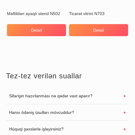
Məftildən ayaqlı stend N502
Ticarət vitrini N703
Detail
Detail
Tez-tez verilən suallar
Sifarişin hazırlanması nə qədər vaxt aparır?
Hansı ödəniş üsulları mövcuddur?
Hüquqi şəxslərlə işləyirsiniz?