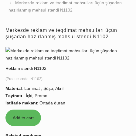
Mərkəzdə reklam və təqdimat məhsulları üçün şüşədən
hazırlanmış məhsul stendi N1102
Mərkəzdə reklam və təqdimat məhsulları üçün
şüşədən hazırlanmış məhsul stendi N1102
Reklam stendi N1102
(Product code:
N1102
)
Material
:
Laminat , Şüşə, Akril
Təyinatı
:
İçki, Promo
İstifadə məkanı
:
Ortada duran
Related products