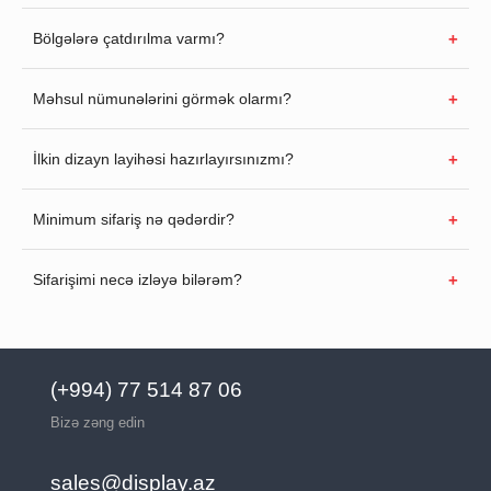
Bölgələrə çatdırılma varmı?
Məhsul nümunələrini görmək olarmı?
İlkin dizayn layihəsi hazırlayırsınızmı?
Minimum sifariş nə qədərdir?
Sifarişimi necə izləyə bilərəm?
(+994) 77 514 87 06
Bizə zəng edin
sales@display.az