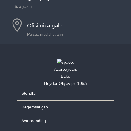
Bizə yazın
Ofisimizə gəlin
Pulsuz məsləhət alın
Azərbaycan,
Bakı,
Heydər Əliyev pr. 106A
Stendlər
Rəqəmsal çap
Avtobrendinq