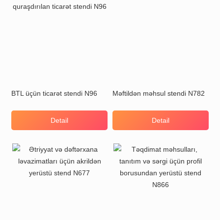
BTL üçün ticarət stendi N96
Məftildən məhsul stendi N782
Detail
Detail