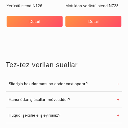
Yerüstü stend N126
Məftildən yerüstü stend N728
Detail
Detail
Tez-tez verilən suallar
Sifarişin hazırlanması nə qədər vaxt aparır?
Hansı ödəniş üsulları mövcuddur?
Hüquqi şəxslərlə işləyirsiniz?