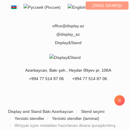
ZƏNG SIFARIŞI
Select your language
office@display.az
@display_az
Display&Stand
Azərbaycan
,
Bakı
şəh.,
Heydər Əliyev pr. 106A
+994 77 514 87 06
+994 77 514 87 06
Display and Stand Bakı Azərbaycan
Stend seçimi
Yerüstü stendlər
Yerüstü stendlər (laminat)
Ətriyyat üçün metaldan hazırlanan divara quraşdırılmış