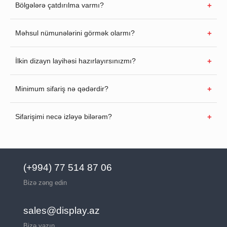
Bölgələrə çatdırılma varmı?
Məhsul nümunələrini görmək olarmı?
İlkin dizayn layihəsi hazırlayırsınızmı?
Minimum sifariş nə qədərdir?
Sifarişimi necə izləyə bilərəm?
(+994) 77 514 87 06
Bizə zəng edin
sales@display.az
Bizə yazın