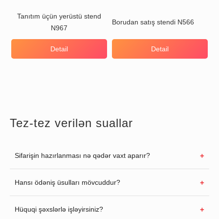
Tanıtım üçün yerüstü stend
Borudan satış stendi N566
N967
Detail
Detail
Tez-tez verilən suallar
Sifarişin hazırlanması nə qədər vaxt aparır?
Hansı ödəniş üsulları mövcuddur?
Hüquqi şəxslərlə işləyirsiniz?