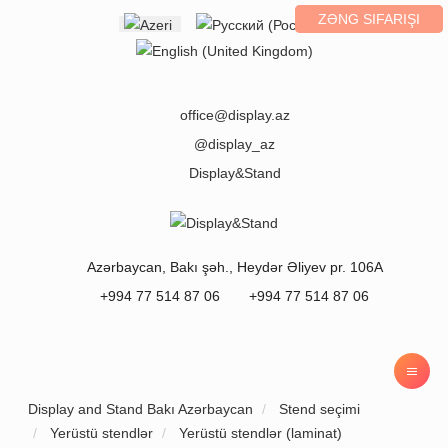
ZƏNG SIFARIŞI
Select your language
office@display.az
@display_az
Display&Stand
Azərbaycan
,
Bakı
şəh.,
Heydər Əliyev pr. 106A
+994 77 514 87 06
+994 77 514 87 06
Display and Stand Bakı Azərbaycan
Stend seçimi
Yerüstü stendlər
Yerüstü stendlər (laminat)