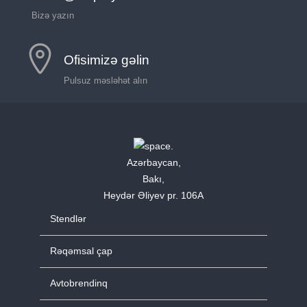
Bizə yazın
Ofisimizə gəlin
Pulsuz məsləhət alın
Azərbaycan,
Bakı,
Heydər Əliyev pr. 106A
Stendlər
Rəqəmsal çap
Avtobrendinq