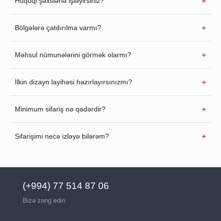
Hüquqi şəxslərlə işləyirsiniz?
Bölgələrə çatdırılma varmı?
Məhsul nümunələrini görmək olarmı?
İlkin dizayn layihəsi hazırlayırsınızmı?
Minimum sifariş nə qədərdir?
Sifarişimi necə izləyə bilərəm?
(+994) 77 514 87 06
Bizə zəng edin