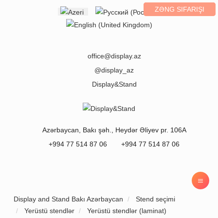
ZƏNG SIFARIŞI
Select your language
office@display.az
@display_az
Display&Stand
Azərbaycan
,
Bakı
şəh.,
Heydər Əliyev pr. 106A
+994 77 514 87 06
+994 77 514 87 06
Display and Stand Bakı Azərbaycan
Stend seçimi
Yerüstü stendlər
Yerüstü stendlər (laminat)