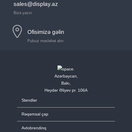
sales@display.az
Bizə yazın
Ofisimizə gəlin
Pulsuz məsləhət alın
Azərbaycan,
Bakı,
Heydər Əliyev pr. 106A
Stendlər
Rəqəmsal çap
Avtobrendinq