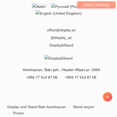
ZƏNG SIFARIŞI
Select your language
office@display.az
@display_az
Display&Stand
Azərbaycan
,
Bakı
şəh.,
Heydər Əliyev pr. 106A
+994 77 514 87 06
+994 77 514 87 06
Display and Stand Bakı Azərbaycan
Stend seçimi
Promo