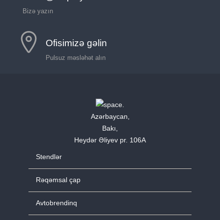
Bizə yazın
Ofisimizə gəlin
Pulsuz məsləhət alın
Azərbaycan,
Bakı,
Heydər Əliyev pr. 106A
Stendlər
Rəqəmsal çap
Avtobrendinq