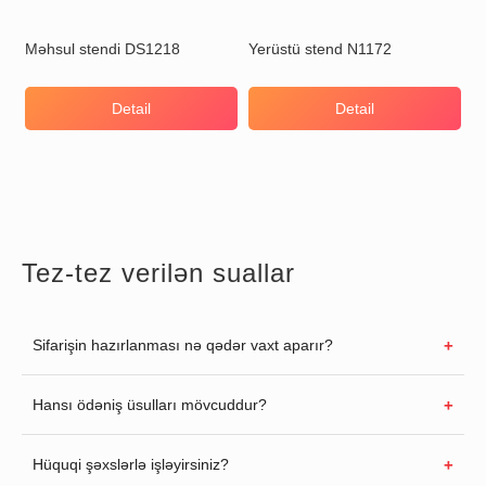
Məhsul stendi DS1218
Yerüstü stend N1172
Detail
Detail
Tez-tez verilən suallar
Sifarişin hazırlanması nə qədər vaxt aparır?
Hansı ödəniş üsulları mövcuddur?
Hüquqi şəxslərlə işləyirsiniz?