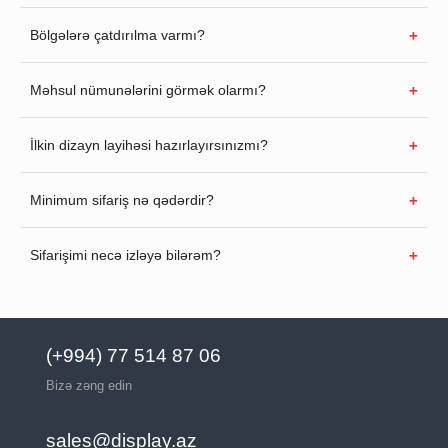
Bölgələrə çatdırılma varmı?
Məhsul nümunələrini görmək olarmı?
İlkin dizayn layihəsi hazırlayırsınızmı?
Minimum sifariş nə qədərdir?
Sifarişimi necə izləyə bilərəm?
(+994) 77 514 87 06
Bizə zəng edin
sales@display.az