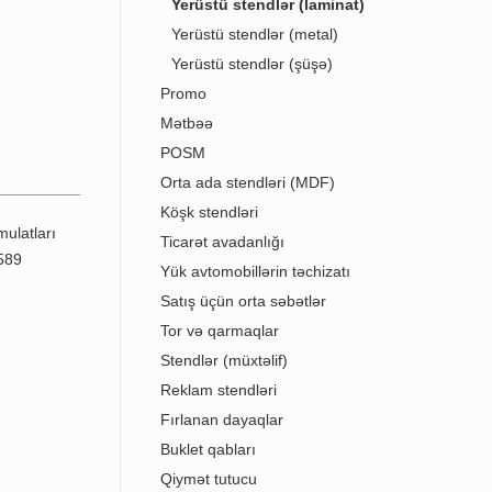
Yerüstü stendlər (laminat)
Yerüstü stendlər (metal)
Yerüstü stendlər (şüşə)
Promo
Mətbəə
POSM
Orta ada stendləri (MDF)
Köşk stendləri
Ticarət avadanlığı
Yük avtomobillərin təchizatı
Satış üçün orta səbətlər
Tor və qarmaqlar
Stendlər (müxtəlif)
Reklam stendləri
Fırlanan dayaqlar
Buklet qabları
Qiymət tutucu