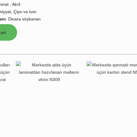
inat , Akril
rniyyat, Çips və tum
anı
:
Divara söykənən