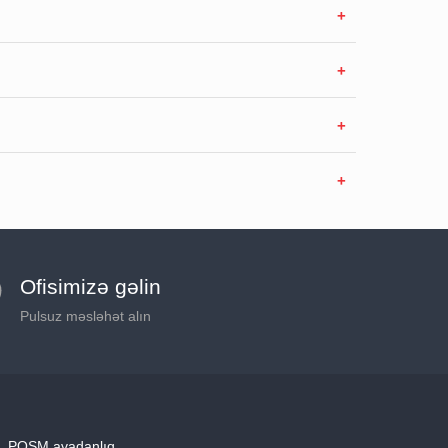
Ofisimizə gəlin
Pulsuz məsləhət alın
POSM avadanlıq