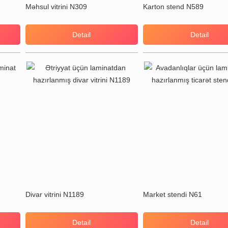
Məhsul vitrini N309
Karton stend N589
Detail
Detail
Divar vitrini N1189
Market stendi N61
Detail
Detail