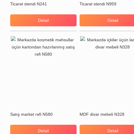
Ticarət stendi N241
Ticarət stendi N959
Detail
Detail
Satış market rəfi N580
MDF divar mebeli N328
Detail
Detail