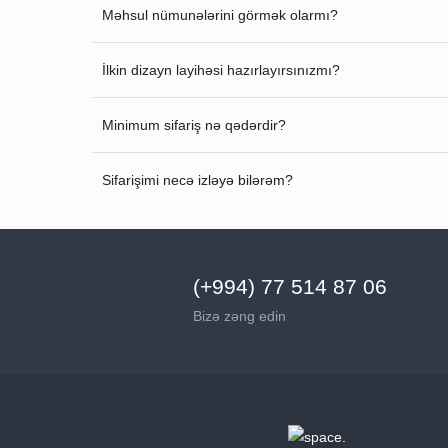
Məhsul nümunələrini görmək olarmı?
İlkin dizayn layihəsi hazırlayırsınızmı?
Minimum sifariş nə qədərdir?
Sifarişimi necə izləyə bilərəm?
(+994) 77 514 87 06
Bizə zəng edin