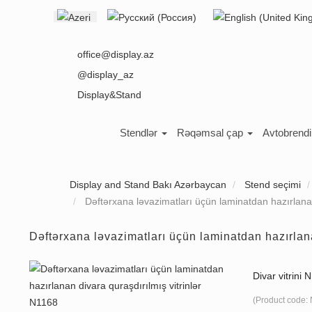
Select your language
office@display.az
@display_az
Display&Stand
Stendlər
Rəqəmsal çap
Avtobrend
Display and Stand Bakı Azərbaycan
Stend seçimi
Dəftərxana ləvazimatları üçün laminatdan hazırlanan
Dəftərxana ləvazimatları üçün laminatdan hazırlana
Divar vitrini 
(Product code: