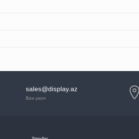
sales@display.az
Bizə yazın
Stendlər