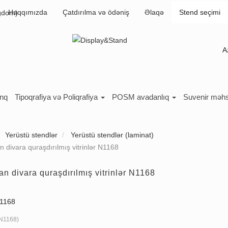
Haqqımızda
Çatdırılma və ödəniş
Əlaqə
Stend seçimi
A
inq
Tipoqrafiya və Poliqrafiya
POSM avadanlıq
Suvenir məhs
Yerüstü stendlər
Yerüstü stendlər (laminat)
 divara quraşdırılmış vitrinlər N1168
n divara quraşdırılmış vitrinlər N1168
N1168
N1168
)