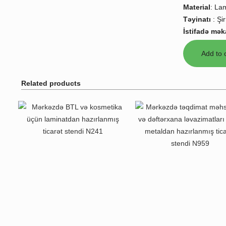
Material
:
Lam
Təyinatı
:
Şi
İstifadə mək
Related products