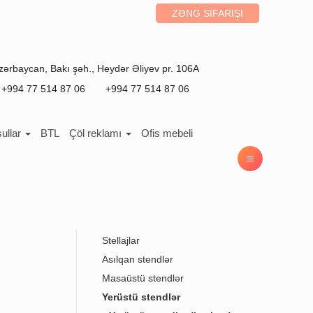
ZƏNG SIFARIŞI
zərbaycan
,
Bakı
şəh.,
Heydər Əliyev pr. 106A
+994 77 514 87 06
+994 77 514 87 06
ullar
BTL
Çöl reklamı
Ofis mebeli
Stellajlar
Asılqan stendlər
Masaüstü stendlər
Yerüstü stendlər