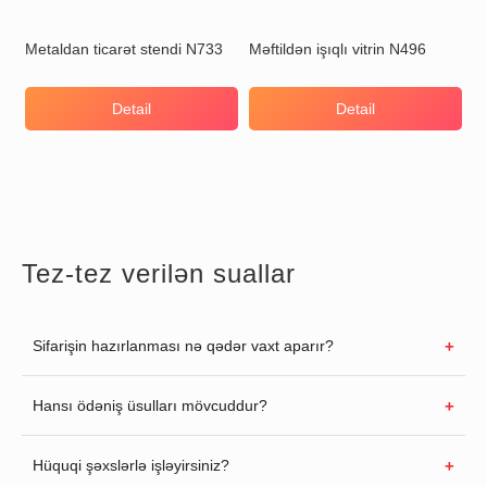
Metaldan ticarət stendi N733
Məftildən işıqlı vitrin N496
Detail
Detail
Tez-tez verilən suallar
Sifarişin hazırlanması nə qədər vaxt aparır?
Hansı ödəniş üsulları mövcuddur?
Hüquqi şəxslərlə işləyirsiniz?