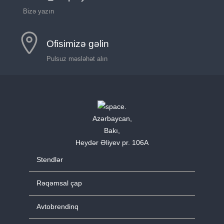
Bizə yazın
Ofisimizə gəlin
Pulsuz məsləhət alın
Azərbaycan,
Bakı,
Heydər Əliyev pr. 106A
Stendlər
Rəqəmsal çap
Avtobrendinq