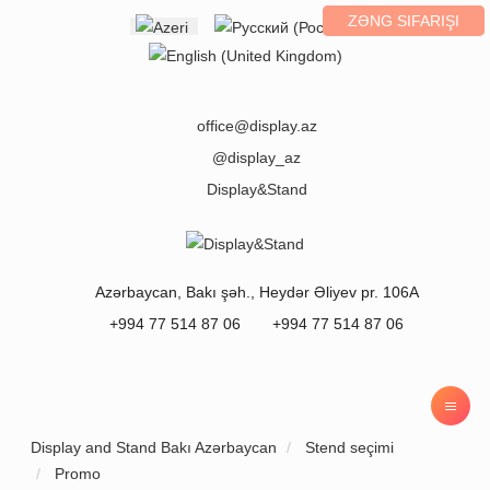
ZƏNG SIFARIŞI
Select your language
office@display.az
@display_az
Display&Stand
Azərbaycan
,
Bakı
şəh.,
Heydər Əliyev pr. 106A
+994 77 514 87 06
+994 77 514 87 06
Display and Stand Bakı Azərbaycan
Stend seçimi
Promo