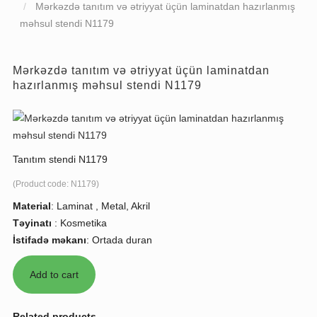
Mərkəzdə tanıtım və ətriyyat üçün laminatdan hazırlanmış
məhsul stendi N1179
Mərkəzdə tanıtım və ətriyyat üçün laminatdan
hazırlanmış məhsul stendi N1179
Tanıtım stendi N1179
(Product code:
N1179
)
Material
:
Laminat , Metal, Akril
Təyinatı
:
Kosmetika
İstifadə məkanı
:
Ortada duran
Related products