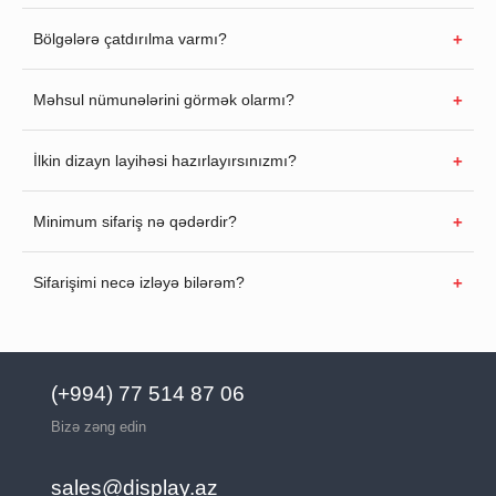
Bölgələrə çatdırılma varmı?
Məhsul nümunələrini görmək olarmı?
İlkin dizayn layihəsi hazırlayırsınızmı?
Minimum sifariş nə qədərdir?
Sifarişimi necə izləyə bilərəm?
(+994) 77 514 87 06
Bizə zəng edin
sales@display.az