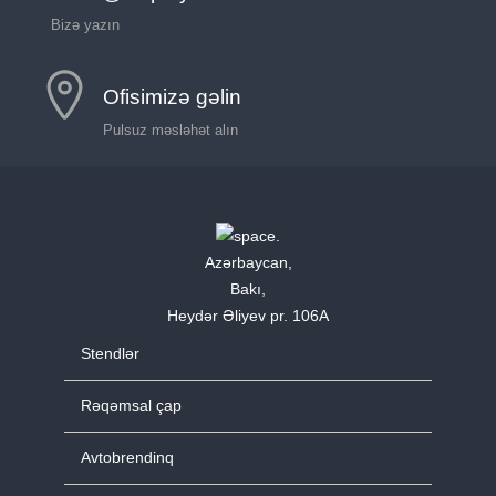
Bizə yazın
Ofisimizə gəlin
Pulsuz məsləhət alın
Azərbaycan,
Bakı,
Heydər Əliyev pr. 106A
Stendlər
Rəqəmsal çap
Avtobrendinq