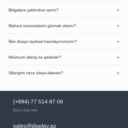
Bölgələrə çatdırılma varmı?
Məhsul nümunələrini görmək olarmı?
İlkin dizayn layihəsi hazırlayırsınızmı?
Minimum sifariş nə qədərdir?
Sifarişimi necə izləyə bilərəm?
(+994) 77 514 87 06
Bizə zəng edin
sales@display.az