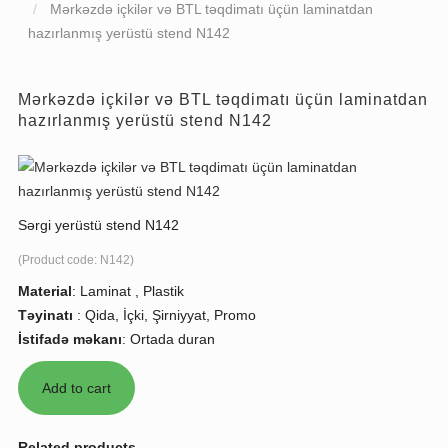
Mərkəzdə içkilər və BTL təqdimatı üçün laminatdan
hazırlanmış yerüstü stend N142
Mərkəzdə içkilər və BTL təqdimatı üçün laminatdan
hazırlanmış yerüstü stend N142
Sərgi yerüstü stend N142
(Product code:
N142
)
Material
:
Laminat , Plastik
Təyinatı
:
Qida, İçki, Şirniyyat, Promo
İstifadə məkanı
:
Ortada duran
Related products