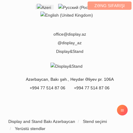
ZƏNG SIFARIŞI
Select your language
office@display.az
@display_az
Display&Stand
Azərbaycan
,
Bakı
şəh.,
Heydər Əliyev pr. 106A
+994 77 514 87 06
+994 77 514 87 06
Display and Stand Bakı Azərbaycan
Stend seçimi
Yerüstü stendlər