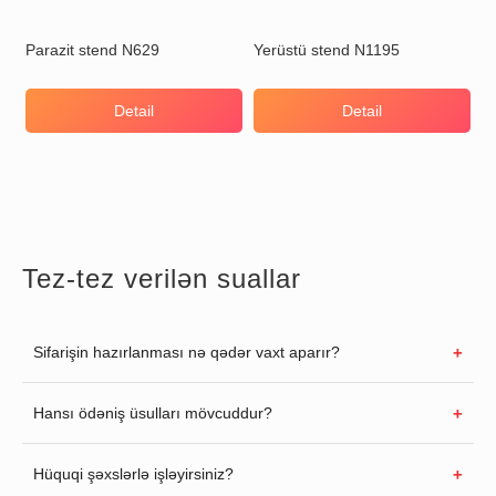
Parazit stend N629
Yerüstü stend N1195
Detail
Detail
Tez-tez verilən suallar
Sifarişin hazırlanması nə qədər vaxt aparır?
Hansı ödəniş üsulları mövcuddur?
Hüquqi şəxslərlə işləyirsiniz?