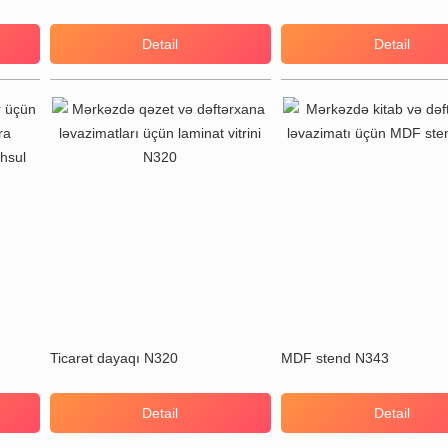
Detail
Detail
Ticarət dayaqı N320
MDF stend N343
Detail
Detail