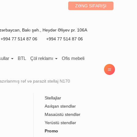
ZƏNG SIFARIŞI
zərbaycan
,
Bakı
şəh.,
Heydər Əliyev pr. 106A
+994 77 514 87 06
+994 77 514 87 06
ullar
BTL
Çöl reklamı
Ofis mebeli
ırlanmış rəf və parazit stellaj N170
Stellajlar
Asılqan stendlər
Masaüstü stendlər
Yerüstü stendlər
Promo