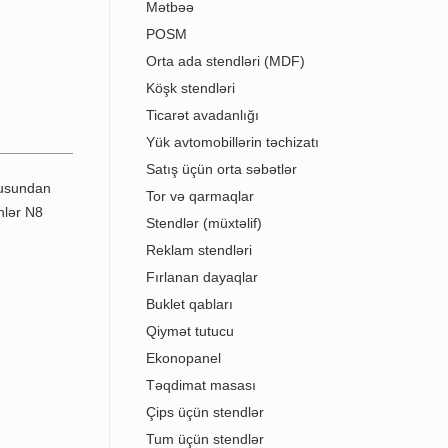
Mətbəə
POSM
Orta ada stendləri (MDF)
Köşk stendləri
Ticarət avadanlığı
Yük avtomobillərin təchizatı
Satış üçün orta səbətlər
Tor və qarmaqlar
Stendlər (müxtəlif)
Reklam stendləri
Fırlanan dayaqlar
Buklet qabları
Qiymət tutucu
Ekonopanel
Təqdimat masası
Çips üçün stendlər
Tum üçün stendlər