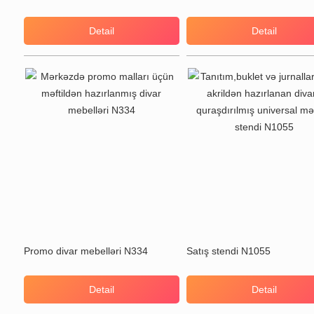
Detail
Detail
Promo divar mebelləri N334
Satış stendi N1055
Detail
Detail