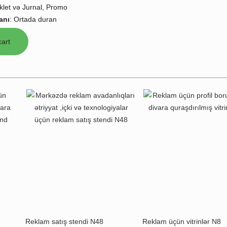
klet və Jurnal, Promo
anı
:
Ortada duran
Reklam satış stendi N48
Reklam üçün vitrinlər N8