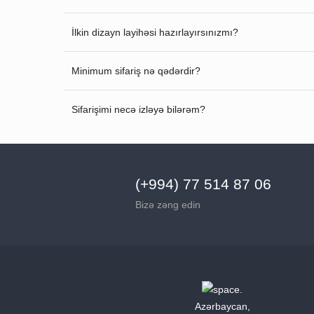
İlkin dizayn layihəsi hazırlayırsınızmı?
Minimum sifariş nə qədərdir?
Sifarişimi necə izləyə bilərəm?
(+994) 77 514 87 06
Bizə zəng edin
Azərbaycan,