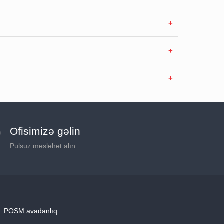
Ofisimizə gəlin
Pulsuz məsləhət alın
POSM avadanlıq