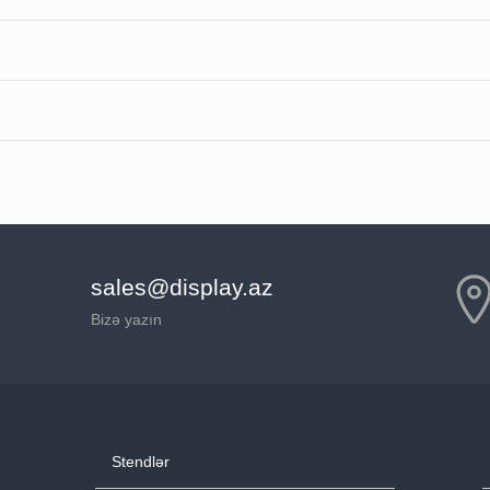
sales@display.az
Bizə yazın
Stendlər