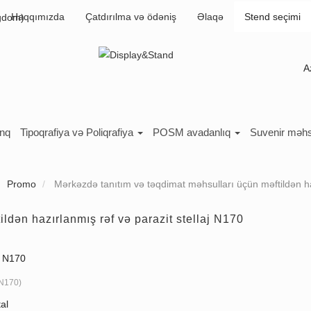
Haqqımızda
Çatdırılma və ödəniş
Əlaqə
Stend seçimi
A
inq
Tipoqrafiya və Poliqrafiya
POSM avadanlıq
Suvenir məhs
Promo
Mərkəzdə tanıtım və təqdimat məhsulları üçün məftildən haz
ldən hazırlanmış rəf və parazit stellaj N170
aj N170
N170
)
al