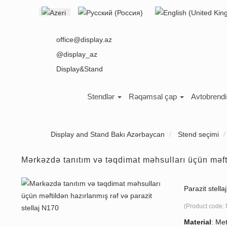
Select your language
office@display.az
@display_az
Display&Stand
Stendlər
Rəqəmsal çap
Avtobrend
Display and Stand Bakı Azərbaycan
Stend seçimi
Mərkəzdə tanıtım və təqdimat məhsulları üçün məfti
Parazit stell
(Product code:
Material
:
Met