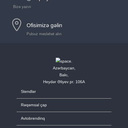
Bizə yazın
Ofisimizə gəlin
Pulsuz məsləhət alın
Azərbaycan,
Bakı,
Heydər Əliyev pr. 106A
Stendlər
Rəqəmsal çap
Avtobrendinq