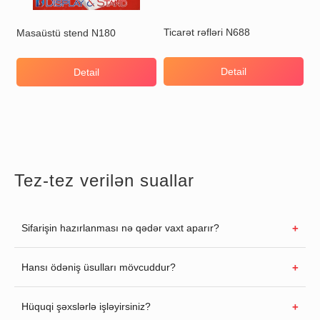
Ticarət rəfləri N688
Masaüstü stend N180
Detail
Detail
Tez-tez verilən suallar
Sifarişin hazırlanması nə qədər vaxt aparır?
Hansı ödəniş üsulları mövcuddur?
Hüquqi şəxslərlə işləyirsiniz?