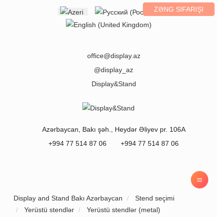
ZƏNG SIFARIŞI
Select your language
office@display.az
@display_az
Display&Stand
Azərbaycan
,
Bakı
şəh.,
Heydər Əliyev pr. 106A
+994 77 514 87 06
+994 77 514 87 06
Display and Stand Bakı Azərbaycan
Stend seçimi
Yerüstü stendlər
Yerüstü stendlər (metal)