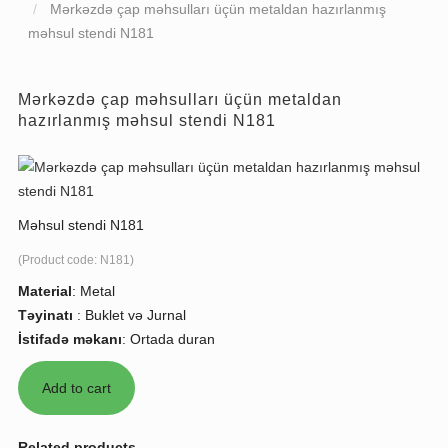
Mərkəzdə çap məhsulları üçün metaldan hazırlanmış
məhsul stendi N181
Mərkəzdə çap məhsulları üçün metaldan
hazırlanmış məhsul stendi N181
Məhsul stendi N181
(Product code:
N181
)
Material
:
Metal
Təyinatı
:
Buklet və Jurnal
İstifadə məkanı
:
Ortada duran
Related products