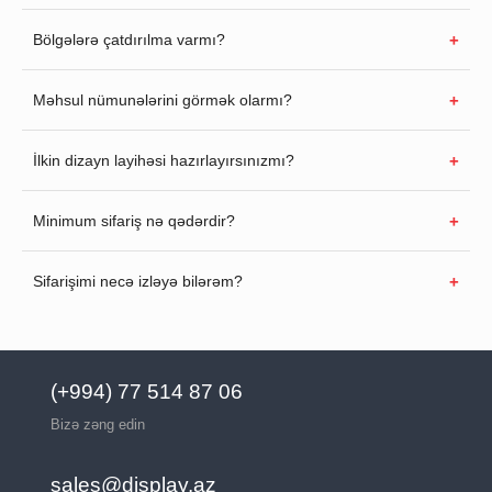
Bölgələrə çatdırılma varmı?
Məhsul nümunələrini görmək olarmı?
İlkin dizayn layihəsi hazırlayırsınızmı?
Minimum sifariş nə qədərdir?
Sifarişimi necə izləyə bilərəm?
(+994) 77 514 87 06
Bizə zəng edin
sales@display.az