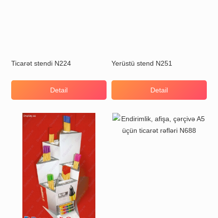
Ticarət stendi N224
Yerüstü stend N251
Detail
Detail