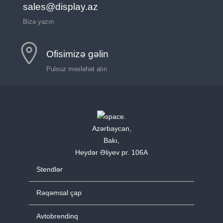
sales@display.az
Bizə yazın
Ofisimizə gəlin
Pulsuz məsləhət alın
Azərbaycan,
Bakı,
Heydər Əliyev pr. 106A
Stendlər
Rəqəmsal çap
Avtobrendinq