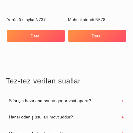
Yerüstü stoyka N737
Məhsul stendi N578
Detail
Detail
Tez-tez verilən suallar
Sifarişin hazırlanması nə qədər vaxt aparır?
Hansı ödəniş üsulları mövcuddur?