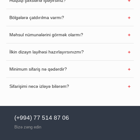
Hüquqi şəxslərlə işləyirsiniz?
Bölgələrə çatdırılma varmı?
Məhsul nümunələrini görmək olarmı?
İlkin dizayn layihəsi hazırlayırsınızmı?
Minimum sifariş nə qədərdir?
Sifarişimi necə izləyə bilərəm?
(+994) 77 514 87 06
Bizə zəng edin