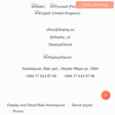
ZƏNG SIFARIŞI
Select your language
office@display.az
@display_az
Display&Stand
Azərbaycan
,
Bakı
şəh.,
Heydər Əliyev pr. 106A
+994 77 514 87 06
+994 77 514 87 06
Display and Stand Bakı Azərbaycan
Stend seçimi
Promo