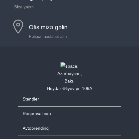
Bizə yazın
Ofisimizə gəlin
Pulsuz məsləhət alın
Azərbaycan,
Bakı,
Heydər Əliyev pr. 106A
Stendlər
Rəqəmsal çap
Avtobrendinq