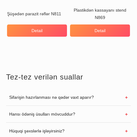
Plastikdən kassayanı stend
Şüşədən parazit rəflər N811
N869
Detail
Detail
Tez-tez verilən suallar
Sifarişin hazırlanması nə qədər vaxt aparır?
Hansı ödəniş üsulları mövcuddur?
Hüquqi şəxslərlə işləyirsiniz?