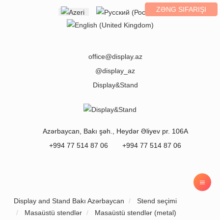
ZƏNG SIFARIŞI
Select your language
office@display.az
@display_az
Display&Stand
Azərbaycan
,
Bakı
şəh.,
Heydər Əliyev pr. 106A
+994 77 514 87 06
+994 77 514 87 06
Display and Stand Bakı Azərbaycan
Stend seçimi
Masaüstü stendlər
Masaüstü stendlər (metal)