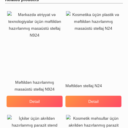
Məftildən hazırlanmış
Məftildən stellaj N24
masaüstü stellaj N924
Detail
Detail