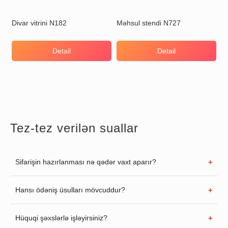
Divar vitrini N182
Məhsul stendi N727
Detail
Detail
Tez-tez verilən suallar
Sifarişin hazırlanması nə qədər vaxt aparır?
Hansı ödəniş üsulları mövcuddur?
Hüquqi şəxslərlə işləyirsiniz?