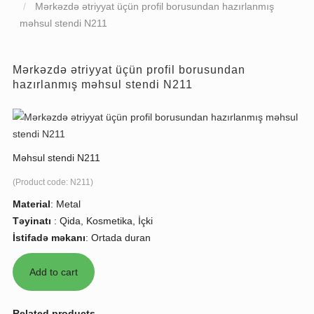
Mərkəzdə ətriyyat üçün profil borusundan hazırlanmış
məhsul stendi N211
Mərkəzdə ətriyyat üçün profil borusundan
hazırlanmış məhsul stendi N211
Məhsul stendi N211
(Product code:
N211
)
Material
:
Metal
Təyinatı
:
Qida, Kosmetika, İçki
İstifadə məkanı
:
Ortada duran
Related products