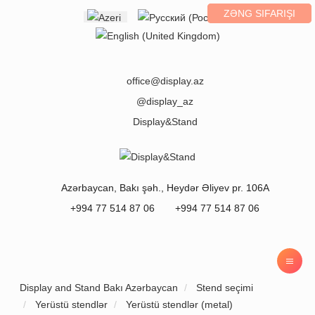
ZƏNG SIFARIŞI
Select your language
office@display.az
@display_az
Display&Stand
Azərbaycan
,
Bakı
şəh.,
Heydər Əliyev pr. 106A
+994 77 514 87 06
+994 77 514 87 06
Display and Stand Bakı Azərbaycan
Stend seçimi
Yerüstü stendlər
Yerüstü stendlər (metal)