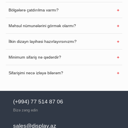
Bölgələrə çatdırılma varmı?
Məhsul nümunələrini görmək olarmı?
İlkin dizayn layihəsi hazırlayırsınızmı?
Minimum sifariş nə qədərdir?
Sifarişimi necə izləyə bilərəm?
(+994) 77 514 87 06
Bizə zəng edin
sales@display.az