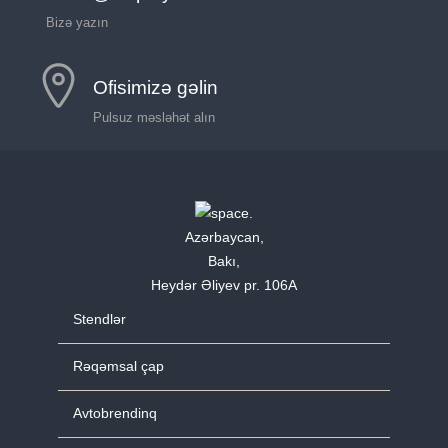
Bizə yazın
Ofisimizə gəlin
Pulsuz məsləhət alın
Azərbaycan,
Bakı,
Heydər Əliyev pr. 106A
Stendlər
Rəqəmsal çap
Avtobrendinq