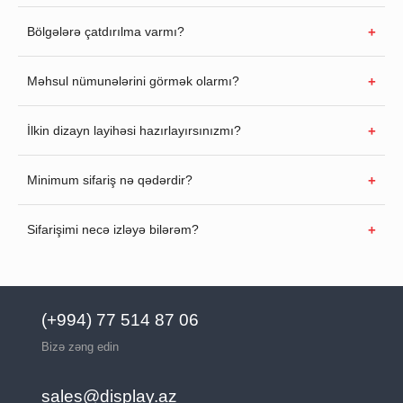
Bölgələrə çatdırılma varmı?
Məhsul nümunələrini görmək olarmı?
İlkin dizayn layihəsi hazırlayırsınızmı?
Minimum sifariş nə qədərdir?
Sifarişimi necə izləyə bilərəm?
(+994) 77 514 87 06
Bizə zəng edin
sales@display.az