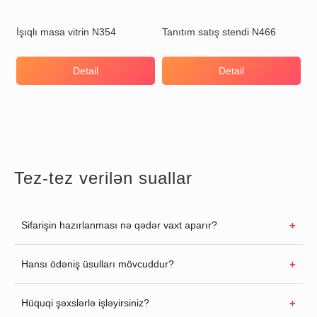
İşıqlı masa vitrin N354
Tanıtım satış stendi N466
Detail
Detail
Tez-tez verilən suallar
Sifarişin hazırlanması nə qədər vaxt aparır?
Hansı ödəniş üsulları mövcuddur?
Hüquqi şəxslərlə işləyirsiniz?