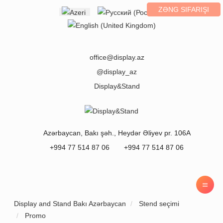
ZƏNG SIFARIŞI
Select your language
office@display.az
@display_az
Display&Stand
Azərbaycan
,
Bakı
şəh.,
Heydər Əliyev pr. 106A
+994 77 514 87 06
+994 77 514 87 06
Display and Stand Bakı Azərbaycan
Stend seçimi
Promo