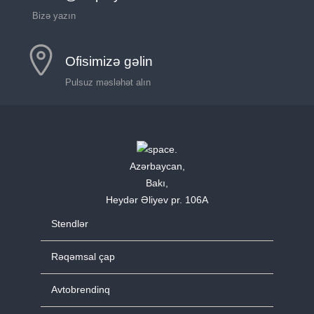
Bizə yazın
Ofisimizə gəlin
Pulsuz məsləhət alın
Azərbaycan,
Bakı,
Heydər Əliyev pr. 106A
Stendlər
Rəqəmsal çap
Avtobrendinq