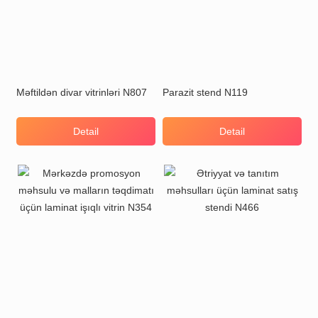
Məftildən divar vitrinləri N807
Parazit stend N119
Detail
Detail