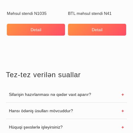
Məhsul stendi N1035
BTL məhsul stendi N41
Detail
Detail
Tez-tez verilən suallar
Sifarişin hazırlanması nə qədər vaxt aparır?
Hansı ödəniş üsulları mövcuddur?
Hüquqi şəxslərlə işləyirsiniz?