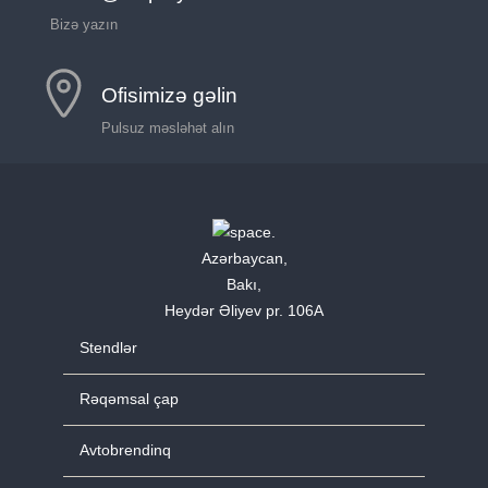
Bizə yazın
Ofisimizə gəlin
Pulsuz məsləhət alın
Azərbaycan,
Bakı,
Heydər Əliyev pr. 106A
Stendlər
Rəqəmsal çap
Avtobrendinq