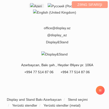
ZƏNG SIFARIŞI
Select your language
office@display.az
@display_az
Display&Stand
Azərbaycan
,
Bakı
şəh.,
Heydər Əliyev pr. 106A
+994 77 514 87 06
+994 77 514 87 06
Display and Stand Bakı Azərbaycan
Stend seçimi
Yerüstü stendlər
Yerüstü stendlər (metal)