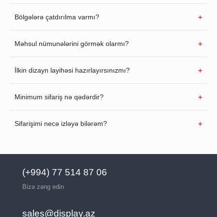
Bölgələrə çatdırılma varmı?
Məhsul nümunələrini görmək olarmı?
İlkin dizayn layihəsi hazırlayırsınızmı?
Minimum sifariş nə qədərdir?
Sifarişimi necə izləyə bilərəm?
(+994) 77 514 87 06
Bizə zəng edin
sales@display.az