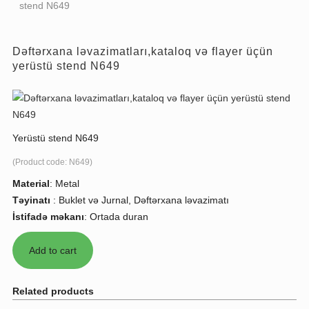
stend N649
Dəftərxana ləvazimatları,kataloq və flayer üçün
yerüstü stend N649
Yerüstü stend N649
(Product code:
N649
)
Material
:
Metal
Təyinatı
:
Buklet və Jurnal, Dəftərxana ləvazimatı
İstifadə məkanı
:
Ortada duran
Related products