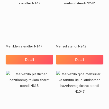
Məftildən stendlər N147
Məhsul stendi N242
Detail
Detail