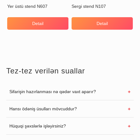
Yer üstü stend N607
Sergi stend N107
Detail
Detail
Tez-tez verilən suallar
Sifarişin hazırlanması nə qədər vaxt aparır?
Hansı ödəniş üsulları mövcuddur?
Hüquqi şəxslərlə işləyirsiniz?