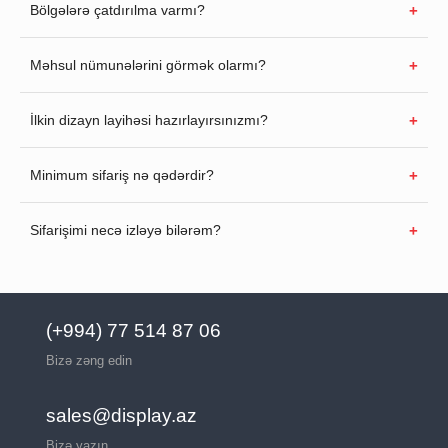
Bölgələrə çatdırılma varmı?
Məhsul nümunələrini görmək olarmı?
İlkin dizayn layihəsi hazırlayırsınızmı?
Minimum sifariş nə qədərdir?
Sifarişimi necə izləyə bilərəm?
(+994) 77 514 87 06
Bizə zəng edin
sales@display.az
Bizə yazın