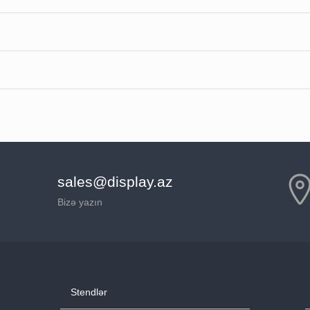
sales@display.az
Bizə yazın
Stendlər