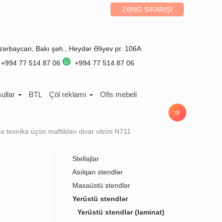
ZƏNG SIFARIŞI
zərbaycan
,
Bakı
şəh.,
Heydər Əliyev pr. 106A
+994 77 514 87 06
+994 77 514 87 06
ullar
BTL
Çöl reklamı
Ofis mebeli
və texnika üçün məftildən divar vitrini N711
Stellajlar
Asılqan stendlər
Masaüstü stendlər
Yerüstü stendlər
Yerüstü stendlər (laminat)