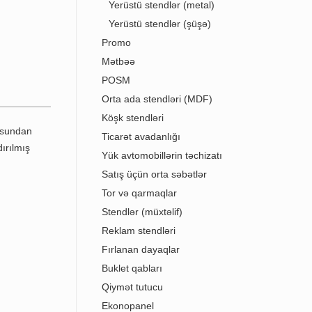
Yerüstü stendlər (metal)
Yerüstü stendlər (şüşə)
Promo
Mətbəə
POSM
Orta ada stendləri (MDF)
Köşk stendləri
Ticarət avadanlığı
Yük avtomobillərin təchizatı
Satış üçün orta səbətlər
Tor və qarmaqlar
Stendlər (müxtəlif)
Reklam stendləri
Fırlanan dayaqlar
Buklet qabları
Qiymət tutucu
Ekonopanel