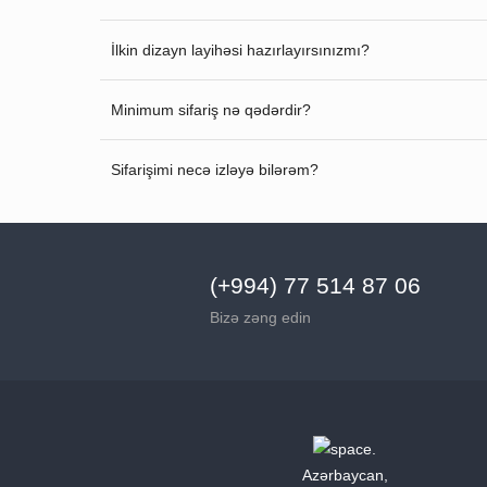
İlkin dizayn layihəsi hazırlayırsınızmı?
Minimum sifariş nə qədərdir?
Sifarişimi necə izləyə bilərəm?
(+994) 77 514 87 06
Bizə zəng edin
Azərbaycan,