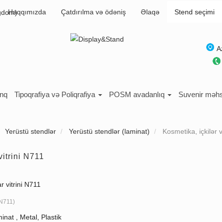
Haqqımızda
Çatdırılma və ödəniş
Əlaqə
Stend seçimi
A
inq
Tipoqrafiya və Poliqrafiya
POSM avadanlıq
Suvenir məhs
Yerüstü stendlər
Yerüstü stendlər (laminat)
Kosmetika, içkilər 
vitrini N711
r vitrini N711
N711
)
inat , Metal, Plastik