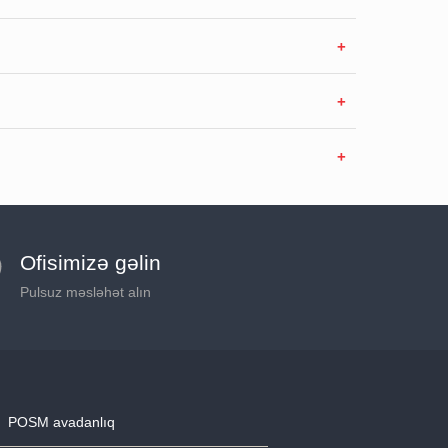
Ofisimizə gəlin
Pulsuz məsləhət alın
POSM avadanlıq