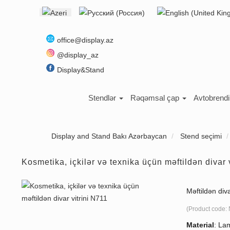
Select your language
office@display.az
@display_az
Display&Stand
Stendlər
Rəqəmsal çap
Avtobrend
Display and Stand Bakı Azərbaycan
Stend seçimi
Kosmetika, içkilər və texnika üçün məftildən divar 
Məftildən diva
(Product code:
Material
:
Lam