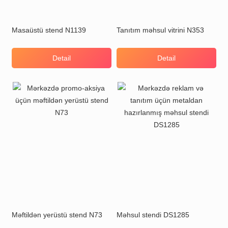
Masaüstü stend N1139
Tanıtım məhsul vitrini N353
Detail
Detail
Məftildən yerüstü stend N73
Məhsul stendi DS1285