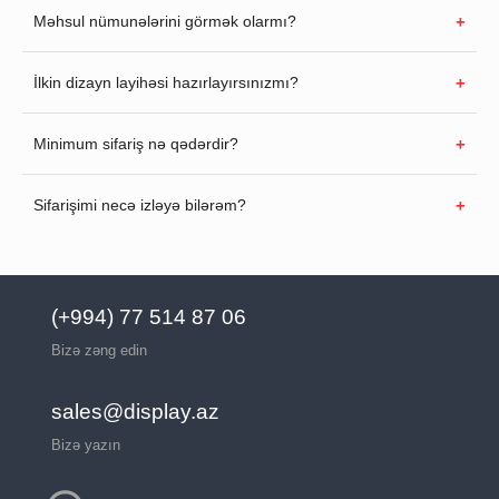
Məhsul nümunələrini görmək olarmı?
İlkin dizayn layihəsi hazırlayırsınızmı?
Minimum sifariş nə qədərdir?
Sifarişimi necə izləyə bilərəm?
(+994) 77 514 87 06
Bizə zəng edin
sales@display.az
Bizə yazın