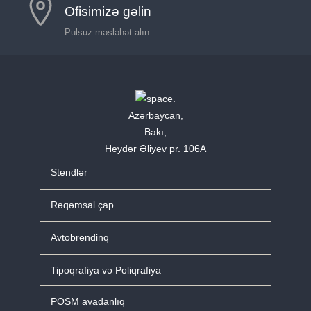
Ofisimizə gəlin
Pulsuz məsləhət alın
Azərbaycan,
Bakı,
Heydər Əliyev pr. 106A
Stendlər
Rəqəmsal çap
Avtobrendinq
Tipoqrafiya və Poliqrafiya
POSM avadanlıq