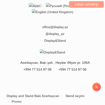
ZƏNG SIFARIŞI
Select your language
office@display.az
@display_az
Display&Stand
Azərbaycan
,
Bakı
şəh.,
Heydər Əliyev pr. 106A
+994 77 514 87 06
+994 77 514 87 06
Display and Stand Bakı Azərbaycan
Stend seçimi
Promo