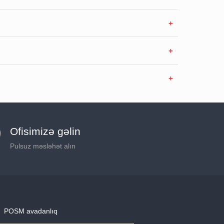
Ofisimizə gəlin
Pulsuz məsləhət alın
POSM avadanlıq