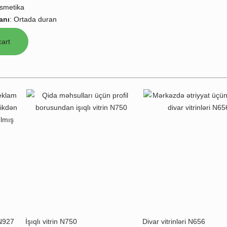
smetika
anı
:
Ortada duran
 N927
İşıqlı vitrin N750
Divar vitrinləri N656