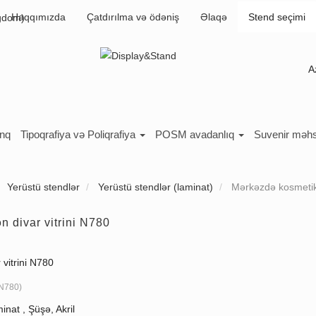
Haqqımızda
Çatdırılma və ödəniş
Əlaqə
Stend seçimi
A
inq
Tipoqrafiya və Poliqrafiya
POSM avadanlıq
Suvenir məhs
Yerüstü stendlər
Yerüstü stendlər (laminat)
Mərkəzdə kosmetik 
 divar vitrini N780
 vitrini N780
N780
)
inat , Şüşə, Akril