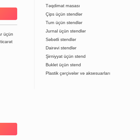
Təqdimat masası
Çips üçün stendlər
Tum üçün stendlər
Jurnal üçün stendlər
Səbətli stendlər
Dairəvi stendlər
Şirniyyat üçün stend
Buklet üçün stend
Plastik çərçivələr və aksesuarları