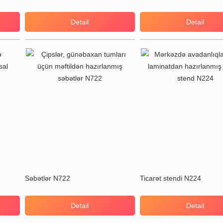
Detail
Detail
Səbətlər N722
Ticarət stendi N224
Detail
Detail