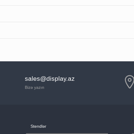
sales@display.az
Bizə yazın
Stendlər