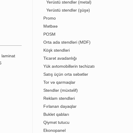
Yerüstü stendlər (metal)
Yerüstü stendlər (şüşə)
Promo
Mətbəə
POSM
Orta ada stendləri (MDF)
Köşk stendləri
Ticarət avadanlığı
Yük avtomobillərin təchizatı
Satış üçün orta səbətlər
Tor və qarmaqlar
Stendlər (müxtəlif)
Reklam stendləri
Fırlanan dayaqlar
Buklet qabları
Qiymət tutucu
Ekonopanel