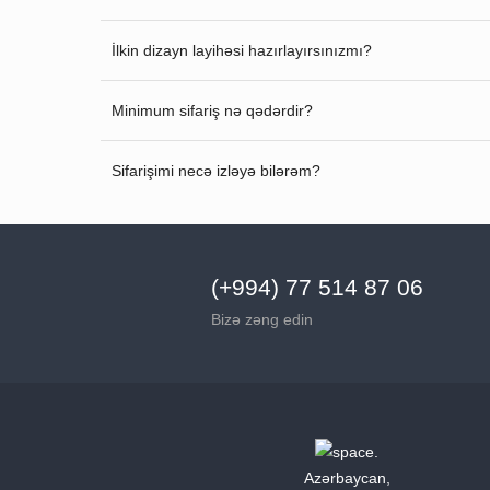
İlkin dizayn layihəsi hazırlayırsınızmı?
Minimum sifariş nə qədərdir?
Sifarişimi necə izləyə bilərəm?
(+994) 77 514 87 06
Bizə zəng edin
Azərbaycan,