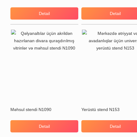
Detail
Detail
Məhsul stendi N1090
Yerüstü stend N153
Detail
Detail