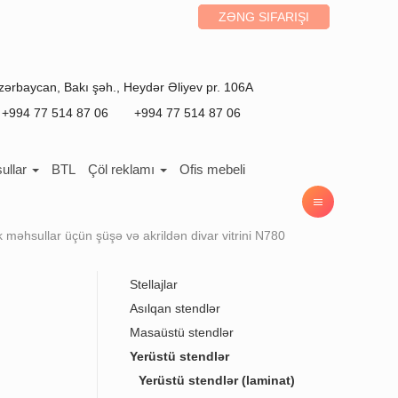
ZƏNG SIFARIŞI
zərbaycan
,
Bakı
şəh.,
Heydər Əliyev pr. 106A
+994 77 514 87 06
+994 77 514 87 06
ullar
BTL
Çöl reklamı
Ofis mebeli
məhsullar üçün şüşə və akrildən divar vitrini N780
Stellajlar
Asılqan stendlər
Masaüstü stendlər
Yerüstü stendlər
Yerüstü stendlər (laminat)