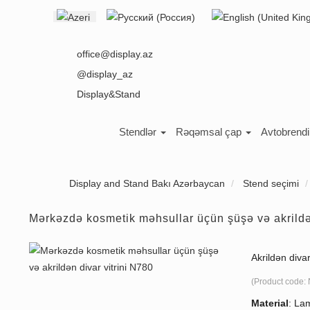
Select your language
office@display.az
@display_az
Display&Stand
Stendlər
Rəqəmsal çap
Avtobrend
Display and Stand Bakı Azərbaycan
Stend seçimi
Mərkəzdə kosmetik məhsullar üçün şüşə və akrildən
Akrildən divar
(Product code:
Material
:
Lam