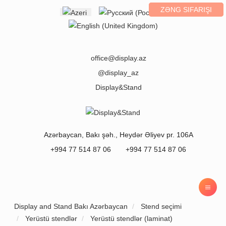
ZƏNG SIFARIŞI
Select your language
office@display.az
@display_az
Display&Stand
Azərbaycan
,
Bakı
şəh.,
Heydər Əliyev pr. 106A
+994 77 514 87 06
+994 77 514 87 06
Display and Stand Bakı Azərbaycan
Stend seçimi
Yerüstü stendlər
Yerüstü stendlər (laminat)