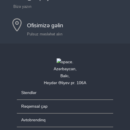
Bizə yazın
Ofisimizə gəlin
Pulsuz məsləhət alın
Azərbaycan,
Bakı,
Heydər Əliyev pr. 106A
Stendlər
Rəqəmsal çap
Avtobrendinq