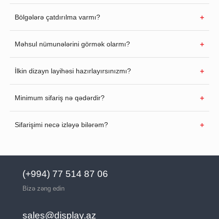
Bölgələrə çatdırılma varmı?
Məhsul nümunələrini görmək olarmı?
İlkin dizayn layihəsi hazırlayırsınızmı?
Minimum sifariş nə qədərdir?
Sifarişimi necə izləyə bilərəm?
(+994) 77 514 87 06
Bizə zəng edin
sales@display.az