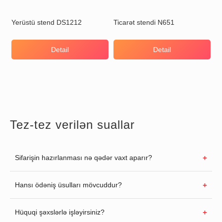
Yerüstü stend DS1212
Ticarət stendi N651
Detail
Detail
Tez-tez verilən suallar
Sifarişin hazırlanması nə qədər vaxt aparır?
Hansı ödəniş üsulları mövcuddur?
Hüquqi şəxslərlə işləyirsiniz?