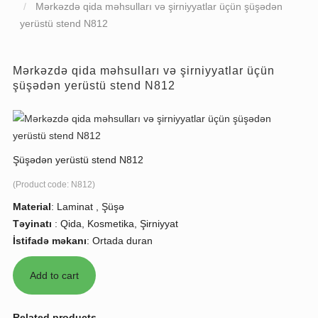
Mərkəzdə qida məhsulları və şirniyyatlar üçün şüşədən
yerüstü stend N812
Mərkəzdə qida məhsulları və şirniyyatlar üçün
şüşədən yerüstü stend N812
Şüşədən yerüstü stend N812
(Product code:
N812
)
Material
:
Laminat , Şüşə
Təyinatı
:
Qida, Kosmetika, Şirniyyat
İstifadə məkanı
:
Ortada duran
Related products