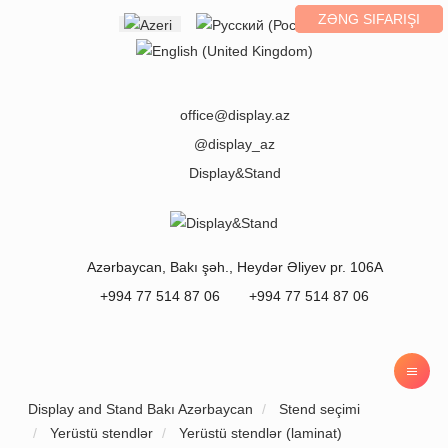
ZƏNG SIFARIŞI
Select your language
office@display.az
@display_az
Display&Stand
Azərbaycan
,
Bakı
şəh.,
Heydər Əliyev pr. 106A
+994 77 514 87 06
+994 77 514 87 06
Display and Stand Bakı Azərbaycan
Stend seçimi
Yerüstü stendlər
Yerüstü stendlər (laminat)