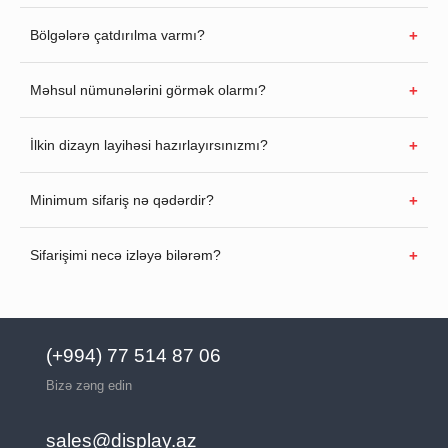
Bölgələrə çatdırılma varmı?
Məhsul nümunələrini görmək olarmı?
İlkin dizayn layihəsi hazırlayırsınızmı?
Minimum sifariş nə qədərdir?
Sifarişimi necə izləyə bilərəm?
(+994) 77 514 87 06
Bizə zəng edin
sales@display.az