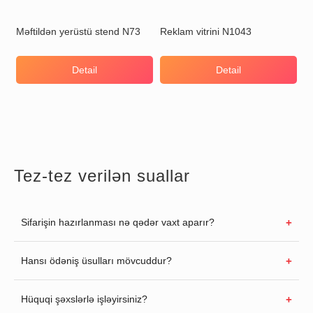
Məftildən yerüstü stend N73
Reklam vitrini N1043
Detail
Detail
Tez-tez verilən suallar
Sifarişin hazırlanması nə qədər vaxt aparır?
Hansı ödəniş üsulları mövcuddur?
Hüquqi şəxslərlə işləyirsiniz?