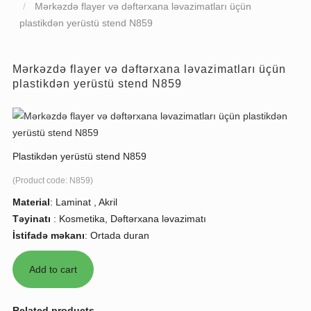
Mərkəzdə flayer və dəftərxana ləvazimatları üçün
plastikdən yerüstü stend N859
Mərkəzdə flayer və dəftərxana ləvazimatları üçün
plastikdən yerüstü stend N859
Plastikdən yerüstü stend N859
(Product code:
N859
)
Material
:
Laminat , Akril
Təyinatı
:
Kosmetika, Dəftərxana ləvazimatı
İstifadə məkanı
:
Ortada duran
Related products