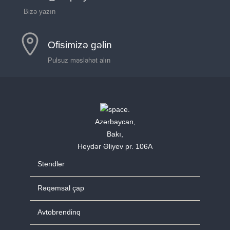
Bizə yazın
Ofisimizə gəlin
Pulsuz məsləhət alın
Azərbaycan,
Bakı,
Heydər Əliyev pr. 106A
Stendlər
Rəqəmsal çap
Avtobrendinq