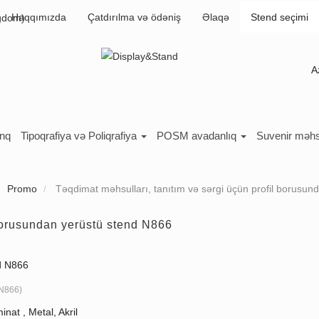
Haqqımızda
Çatdırılma və ödəniş
Əlaqə
Stend seçimi
A
inq
Tipoqrafiya və Poliqrafiya
POSM avadanlıq
Suvenir məhs
Promo
Təqdimat məhsulları, tanıtım və sərgi üçün profil borusu
 borusundan yerüstü stend N866
d N866
N866
)
inat , Metal, Akril