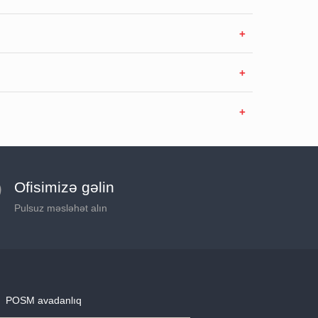
Ofisimizə gəlin
Pulsuz məsləhət alın
POSM avadanlıq