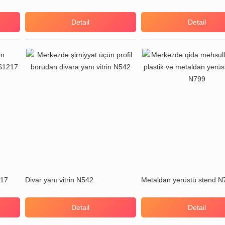
Detail
Detail
217
Divar yanı vitrin N542
Metaldan yerüstü stend N
Detail
Detail