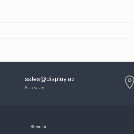
sales@display.az
Bizə yazın
Stendlər