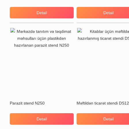
Detail
Detail
Parazit stend N250
Məftildən ticarət stendi DS1
Detail
Detail