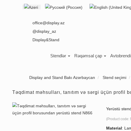
Select your language
office@display.az
@display_az
Display&Stand
Stendlər
Rəqəmsal çap
Avtobrend
Display and Stand Bakı Azərbaycan
Stend seçimi
Təqdimat məhsulları, tanıtım və sərgi üçün profil
Yerüstü sten
(Product code:
Material
:
Lam