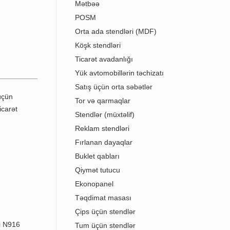
Mətbəə
POSM
Orta ada stendləri (MDF)
Köşk stendləri
Ticarət avadanlığı
Yük avtomobillərin təchizatı
Satış üçün orta səbətlər
Tor və qarmaqlar
Stendlər (müxtəlif)
Reklam stendləri
Fırlanan dayaqlar
Buklet qabları
Qiymət tutucu
Ekonopanel
Təqdimat masası
Çips üçün stendlər
i N916
Tum üçün stendlər