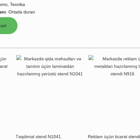
omo, Texnika
anı
:
Ortada duran
Təqdimat stend N1041
Reklam üçün ticarət stend