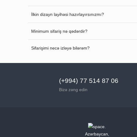
İlkin dizayn layihəsi hazırlayırsınızmı?
Minimum sifariş nə qədərdir?
Sifarişimi necə izləyə bilərəm?
(+994) 77 514 87 06
Bizə zəng edin
Azərbaycan,