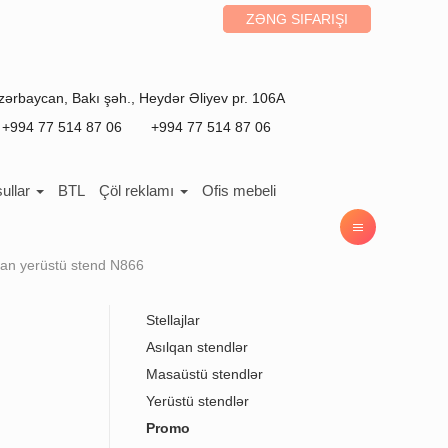
ZƏNG SIFARIŞI
zərbaycan
,
Bakı
şəh.,
Heydər Əliyev pr. 106A
+994 77 514 87 06
+994 77 514 87 06
ullar
BTL
Çöl reklamı
Ofis mebeli
ndan yerüstü stend N866
Stellajlar
Asılqan stendlər
Masaüstü stendlər
Yerüstü stendlər
Promo