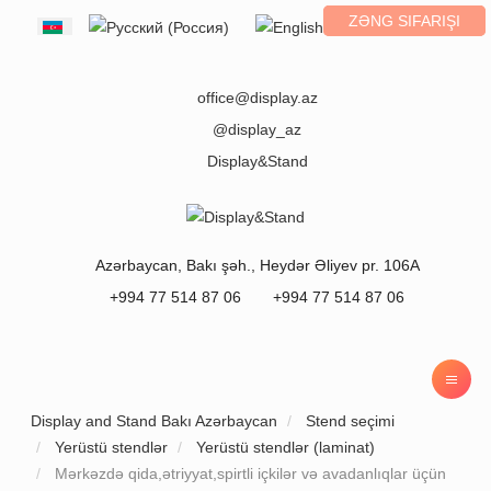
ZƏNG SIFARIŞI
Select your language
office@display.az
@display_az
Display&Stand
Azərbaycan
,
Bakı
şəh.,
Heydər Əliyev pr. 106A
+994 77 514 87 06
+994 77 514 87 06
Display and Stand Bakı Azərbaycan
Stend seçimi
Yerüstü stendlər
Yerüstü stendlər (laminat)
Mərkəzdə qida,ətriyyat,spirtli içkilər və avadanlıqlar üçün