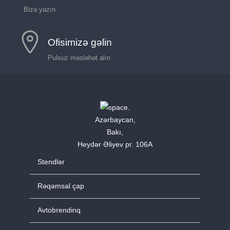
Bizə yazın
Ofisimizə gəlin
Pulsuz məsləhət alın
Azərbaycan,
Bakı,
Heydər Əliyev pr. 106A
Stendlər
Rəqəmsal çap
Avtobrendinq