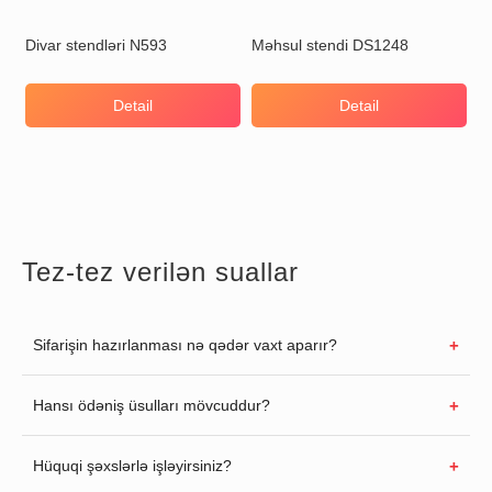
Divar stendləri N593
Məhsul stendi DS1248
Detail
Detail
Tez-tez verilən suallar
Sifarişin hazırlanması nə qədər vaxt aparır?
Hansı ödəniş üsulları mövcuddur?
Hüquqi şəxslərlə işləyirsiniz?