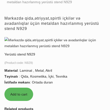
metaldan hazırlanmış yerüstü stend N929
Mərkəzdə qida,ətriyyat,spirtli içkilər və
avadanlıqlar üçün metaldan hazırlanmış yerüstü
stend N929
Yerüstü stend N929
(Product code:
N929
)
Material
:
Laminat , Metal, Akril
Təyinatı
:
Qida, Kosmetika, İçki, Texnika
İstifadə məkanı
:
Ortada duran
Related products