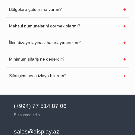
Bölgələrə çatdırılma varmı?
Məhsul nümunələrini görmək olarmı?
İlkin dizayn layihəsi hazırlayırsınızmı?
Minimum sifariş nə qədərdir?
Sifarişimi necə izləyə bilərəm?
(+994) 77 514 87 06
Bizə zəng edin
sales@display.az