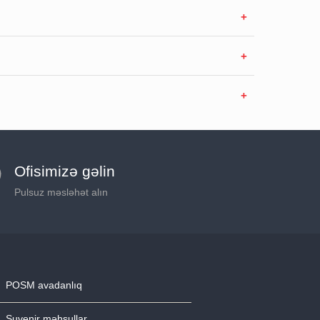
Ofisimizə gəlin
Pulsuz məsləhət alın
POSM avadanlıq
Suvenir məhsullar