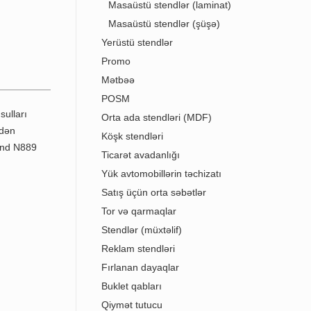
Masaüstü stendlər (laminat)
Masaüstü stendlər (şüşə)
Yerüstü stendlər
Promo
Mətbəə
POSM
Orta ada stendləri (MDF)
Köşk stendləri
Ticarət avadanlığı
Yük avtomobillərin təchizatı
Satış üçün orta səbətlər
Tor və qarmaqlar
Stendlər (müxtəlif)
Reklam stendləri
Fırlanan dayaqlar
Buklet qabları
Qiymət tutucu