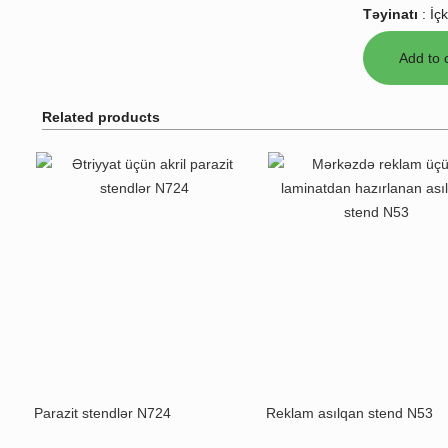
Təyinatı
:
İçk
Related products
Parazit stendlər N724
Reklam asılqan stend N53