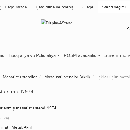
Haqqımızda
Çatdırılma və ödəniş
Əlaqə
Stend seçimi
A
inq
Tipoqrafiya və Poliqrafiya
POSM avadanlıq
Suvenir məhs
Masaüstü stendlər
Masaüstü stendlər (akril)
İçkilər üçün meta
stü stend N974
zırlanmış masaüstü stend N974
N974
)
inat , Metal, Akril