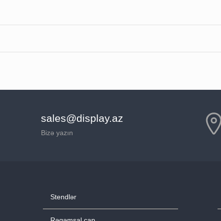
sales@display.az
Bizə yazın
Stendlər
Rəqəmsal çap