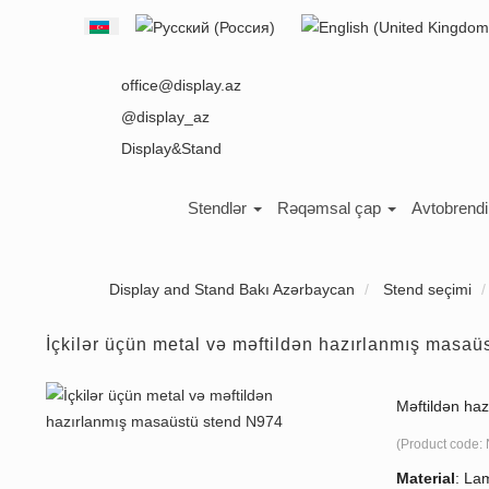
Select your language
office@display.az
@display_az
Display&Stand
Stendlər
Rəqəmsal çap
Avtobrend
Display and Stand Bakı Azərbaycan
Stend seçimi
İçkilər üçün metal və məftildən hazırlanmış masaü
Məftildən ha
(Product code:
Material
:
Lam