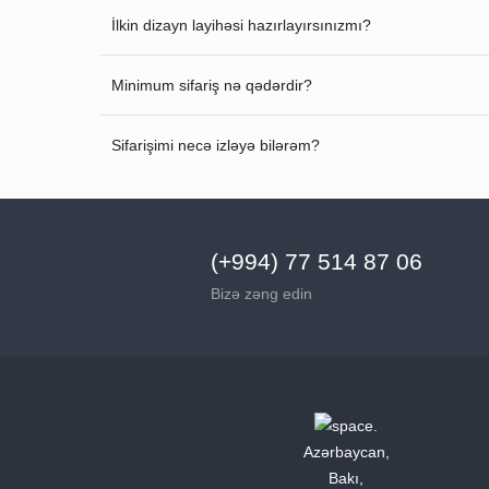
İlkin dizayn layihəsi hazırlayırsınızmı?
Minimum sifariş nə qədərdir?
Sifarişimi necə izləyə bilərəm?
(+994) 77 514 87 06
Bizə zəng edin
Azərbaycan,
Bakı,