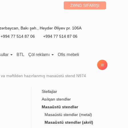
ZƏNG SIFARIŞI
zərbaycan
,
Bakı
şəh.,
Heydər Əliyev pr. 106A
+994 77 514 87 06
+994 77 514 87 06
ullar
BTL
Çöl reklamı
Ofis mebeli
l və məftildən hazırlanmış masaüstü stend N974
Stellajlar
Asılqan stendlər
Masaüstü stendlər
Masaüstü stendlər (metal)
Masaüstü stendlər (akril)