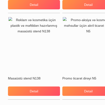
Detail
Detail
Masaüstü stend N138
Promo ticarət dirəyi N5
Detail
Detail