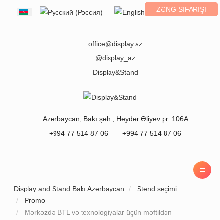
ZƏNG SIFARIŞI
Select your language
office@display.az
@display_az
Display&Stand
Azərbaycan
,
Bakı
şəh.,
Heydər Əliyev pr. 106A
+994 77 514 87 06
+994 77 514 87 06
Display and Stand Bakı Azərbaycan
Stend seçimi
Promo
Mərkəzdə BTL və texnologiyalar üçün məftildən