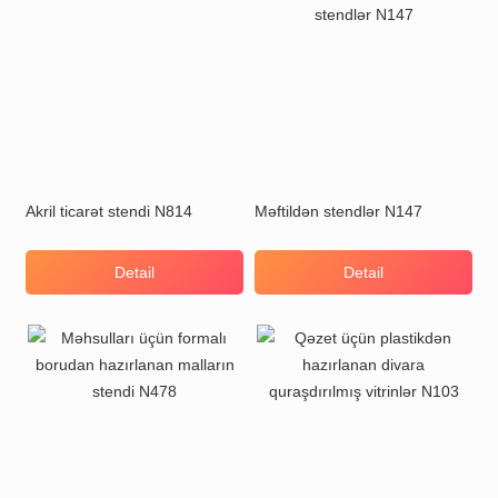
Akril ticarət stendi N814
Məftildən stendlər N147
Detail
Detail