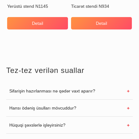
Yerüstü stend N1145
Ticarət stendi N934
Detail
Detail
Tez-tez verilən suallar
Sifarişin hazırlanması nə qədər vaxt aparır?
Hansı ödəniş üsulları mövcuddur?
Hüquqi şəxslərlə işləyirsiniz?