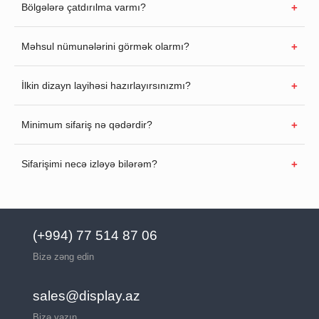
Bölgələrə çatdırılma varmı?
Məhsul nümunələrini görmək olarmı?
İlkin dizayn layihəsi hazırlayırsınızmı?
Minimum sifariş nə qədərdir?
Sifarişimi necə izləyə bilərəm?
(+994) 77 514 87 06
Bizə zəng edin
sales@display.az
Bizə yazın