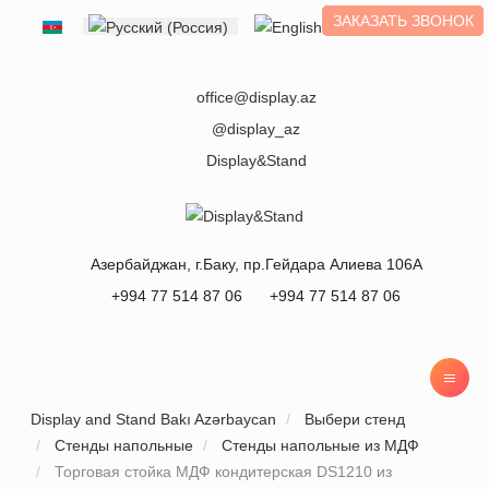
ЗАКАЗАТЬ ЗВОНОК
Выберите язык
office@display.az
@display_az
Display&Stand
Азербайджан
, г.
Баку
,
пр.Гейдара Алиева 106А
+994 77 514 87 06
+994 77 514 87 06
Display and Stand Bakı Azərbaycan
Выбери стенд
Стенды напольные
Стенды напольные из МДФ
Торговая стойка МДФ кондитерская DS1210 из