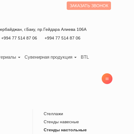
ЗАКАЗАТЬ ЗВОНОК
зербайджан
, г.
Баку
,
пр.Гейдара Алиева 106А
+994 77 514 87 06
+994 77 514 87 06
териалы
Сувенирная продукция
BTL
Стеллажи
Стенды навесные
Стенды настольные