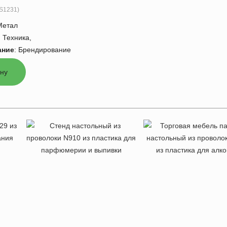
S1231
)
Метал
:
Техника,
ание
:
Брендирование