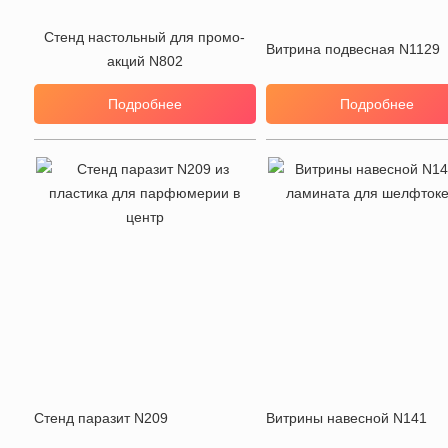
Стенд настольный для промо-
Витрина подвесная N1129
акций N802
Подробнее
Подробнее
Стенд паразит N209
Витрины навесной N141