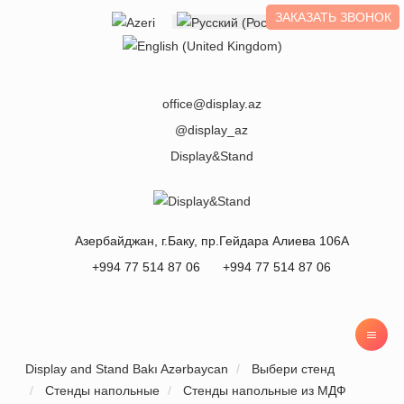
ЗАКАЗАТЬ ЗВОНОК
Выберите язык
office@display.az
@display_az
Display&Stand
Азербайджан
, г.
Баку
,
пр.Гейдара Алиева 106А
+994 77 514 87 06
+994 77 514 87 06
Display and Stand Bakı Azərbaycan
Выбери стенд
Стенды напольные
Стенды напольные из МДФ