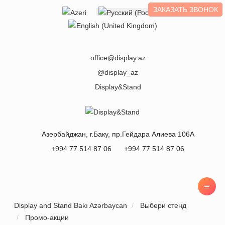
ЗАКАЗАТЬ ЗВОНОК
Выберите язык
office@display.az
@display_az
Display&Stand
Азербайджан
, г.
Баку
,
пр.Гейдара Алиева 106А
+994 77 514 87 06
+994 77 514 87 06
Display and Stand Bakı Azərbaycan
Выбери стенд
Промо-акции