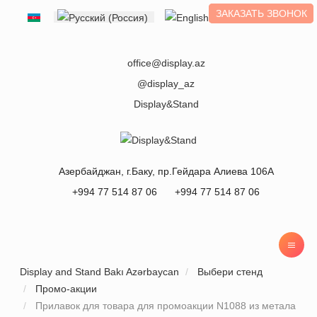
ЗАКАЗАТЬ ЗВОНОК
Выберите язык
office@display.az
@display_az
Display&Stand
Азербайджан
, г.
Баку
,
пр.Гейдара Алиева 106А
+994 77 514 87 06
+994 77 514 87 06
Display and Stand Bakı Azərbaycan
Выбери стенд
Промо-акции
Прилавок для товара для промоакции N1088 из метала