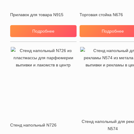
Прилавок для товара N915
Торговая стойка N676
Подробнее
Подробнее
Стенд напольный для ре
Стенд напольный N726
N574