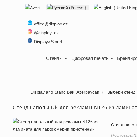
Выберите язык
office@display.az
@display_az
Display&Stand
Стенды
Цифровая печать
Брендиро
Display and Stand Bakı Azərbaycan
Выбери стенд
Стенд напольный для рекламы N126 из ламина
Стенд напол
(Код товара:
N