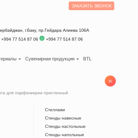
ЗАКАЗАТЬ ЗВОНОК
зербайджан
, г.
Баку
,
пр.Гейдара Алиева 106А
+994 77 514 87 06
+994 77 514 87 06
териалы
Сувенирная продукция
BTL
ата для парфюмерии пристенный
Стеллажи
Стенды навесные
Стенды настольные
Стенды напольные