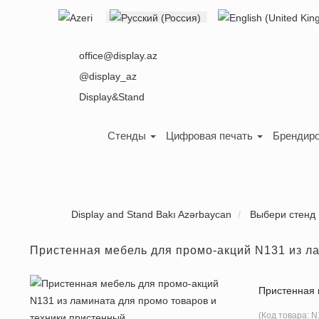
Выберите язык
office@display.az
@display_az
Display&Stand
Стенды
Цифровая печать
Брендиро
Display and Stand Bakı Azərbaycan
Выбери стенд
Пристенная мебель для промо-акций N131 из л
Пристенная 
(Код товара:
N