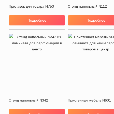
Прилавок для товара N753
Стенд напольный N112
Подробнее
Подробнее
Стенд напольный N342
Пристенная мебель N601