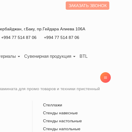
ЗАКАЗАТЬ ЗВОНОК
зербайджан
, г.
Баку
,
пр.Гейдара Алиева 106А
+994 77 514 87 06
+994 77 514 87 06
териалы
Сувенирная продукция
BTL
ламината для промо товаров и техники пристенный
Стеллажи
Стенды навесные
Стенды настольные
Стенды напольные