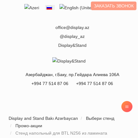
ЗАКАЗАТЬ ЗВОНОК
Выберите язык
office@display.az
@display_az
Display&Stand
Азербайджан
, г.
Баку
,
пр.Гейдара Алиева 106А
+994 77 514 87 06
+994 77 514 87 06
Display and Stand Bakı Azərbaycan
Выбери стенд
Промо-акции
Стенд напольный для BTL N256 из ламината