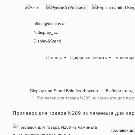
Выберите язык
office@display.az
@display_az
Display&Stand
Стенды
Цифровая печать
Брендиро
Display and Stand Bakı Azərbaycan
Выбери стенд
Прилавок для товара N289 из ламината для пар
Прилавок для товара N289 из ламината для па
Прилавок дл