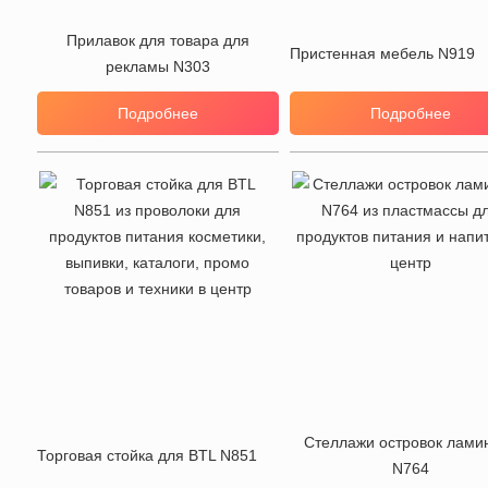
Прилавок для товара для
Пристенная мебель N919
рекламы N303
Подробнее
Подробнее
Стеллажи островок лами
Торговая стойка для BTL N851
N764