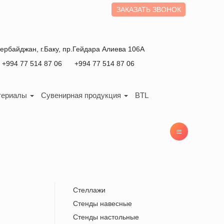
ЗАКАЗАТЬ ЗВОНОК
зербайджан
, г.
Баку
,
пр.Гейдара Алиева 106А
+994 77 514 87 06
+994 77 514 87 06
териалы
Сувенирная продукция
BTL
Стеллажи
Стенды навесные
Стенды настольные