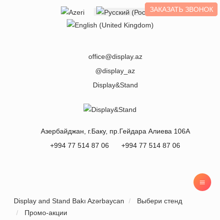
ЗАКАЗАТЬ ЗВОНОК
Выберите язык
office@display.az
@display_az
Display&Stand
Азербайджан
, г.
Баку
,
пр.Гейдара Алиева 106А
+994 77 514 87 06
+994 77 514 87 06
Display and Stand Bakı Azərbaycan
Выбери стенд
Промо-акции