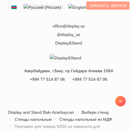
ЗАКАЗАТЬ ЗВОНОК
Выберите язык
office@display.az
@display_az
Display&Stand
Азербайджан
, г.
Баку
,
пр.Гейдара Алиева 106А
+994 77 514 87 06
+994 77 514 87 06
Display and Stand Bakı Azərbaycan
Выбери стенд
Стенды напольные
Стенды напольные из МДФ
Прилавок для товара N356 из ламината для