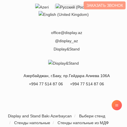
ЗАКАЗАТЬ ЗВОНОК
Выберите язык
office@display.az
@display_az
Display&Stand
Азербайджан
, г.
Баку
,
пр.Гейдара Алиева 106А
+994 77 514 87 06
+994 77 514 87 06
Display and Stand Bakı Azərbaycan
Выбери стенд
Стенды напольные
Стенды напольные из МДФ