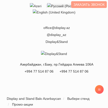
ЗАКАЗАТЬ ЗВОНОК
Выберите язык
office@display.az
@display_az
Display&Stand
Азербайджан
, г.
Баку
,
пр.Гейдара Алиева 106А
+994 77 514 87 06
+994 77 514 87 06
Display and Stand Bakı Azərbaycan
Выбери стенд
Промо-акции