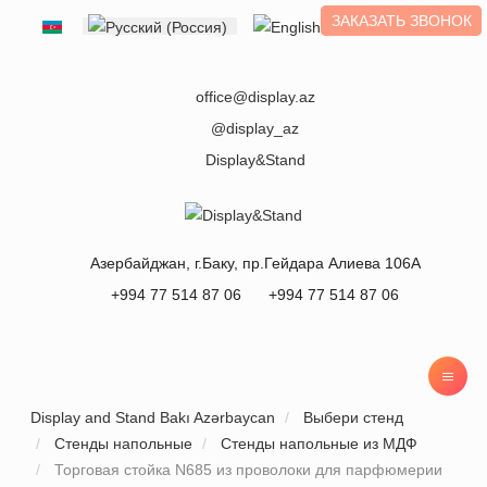
ЗАКАЗАТЬ ЗВОНОК
Выберите язык
office@display.az
@display_az
Display&Stand
Азербайджан
, г.
Баку
,
пр.Гейдара Алиева 106А
+994 77 514 87 06
+994 77 514 87 06
Display and Stand Bakı Azərbaycan
Выбери стенд
Стенды напольные
Стенды напольные из МДФ
Торговая стойка N685 из проволоки для парфюмерии