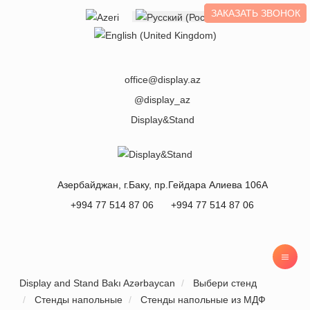
ЗАКАЗАТЬ ЗВОНОК
Выберите язык
office@display.az
@display_az
Display&Stand
Азербайджан
, г.
Баку
,
пр.Гейдара Алиева 106А
+994 77 514 87 06
+994 77 514 87 06
Display and Stand Bakı Azərbaycan
Выбери стенд
Стенды напольные
Стенды напольные из МДФ