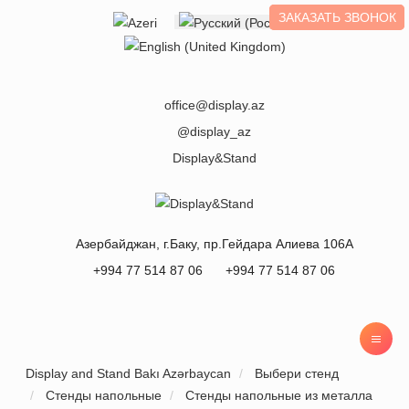
ЗАКАЗАТЬ ЗВОНОК
Выберите язык
office@display.az
@display_az
Display&Stand
Азербайджан
, г.
Баку
,
пр.Гейдара Алиева 106А
+994 77 514 87 06
+994 77 514 87 06
Display and Stand Bakı Azərbaycan
Выбери стенд
Стенды напольные
Стенды напольные из металла